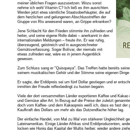
meiner üblichen Fragen auszusetzen. Wozu sonst
nehme ich wohl Vitamin C? Ich ließ es ihm ausrichten.
Werden jetzt etwa sämtliche Staatsoberhäupter, die auf
dem herzlichen und gelungenen Abschlusstreffen der
Gruppe von Río anwesend waren, an Grippe erkranken?
Jene Schlacht für den Frieden stimmte ihn zufrieden und
heiter, und seine eigene Rolle dabei – anerkannt in den
internationalen Meldungen – freute ihn. Er war ruhig,
überzeugend, geistreich und in ausgezeichneter
Gemütsverfassung. Sogar Bolívar, der niemals mit
etwas zufrieden war, wäre es in jenem Augenblick
gewesen.
Zum Schluss sang er "Quisqueya". Das Treffen hatte bereits seine 
seinem musikalischen Gehör und der Stimme seine eigenen Dinge tu
Er sagte, der Erdölpreis sei um fünf Dollar gestiegen und er entsch
inmitten der Freude reflexbedingt zu husten begann.
Viele der dort versammelten Länder exportieren Kaffee und Kakao
und Gemüse aller Art. In Bezug auf die Preise der zuletzt genannt
doch vom Kaffee- und dem Kakaopreis weiß ich, dass es fast der gle
Kaufkraft des Dollars um mehr als das Dutzendfache höher lag.
Der einfache Handel, von Mal zu Mal von stärkerer Ungleichheit gep
Lateinamerikas. Einige Länder Afrikas sind Erdölproduzenten, an
locken wie Honig das Kapital der Multis herbei; wieder andere zie