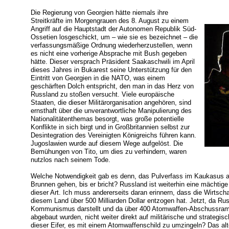
Die Regierung von Georgien hätte niemals ihre
Streitkräfte im Morgengrauen des 8. August zu einem
Angriff auf die Hauptstadt der Autonomen Republik Süd-
Ossetien losgeschickt, um – wie sie es bezeichnet – die
verfassungsmäßige Ordnung wiederherzustellen, wenn
es nicht eine vorherige Absprache mit Bush gegeben
hätte. Dieser versprach Präsident Saakaschwili im April
dieses Jahres in Bukarest seine Unterstützung für den
Eintritt von Georgien in die NATO, was einem
geschärften Dolch entspricht, den man in das Herz von
Russland zu stoßen versucht. Viele europäische
Staaten, die dieser Militärorganisation angehören, sind
ernsthaft über die unverantwortliche Manipulierung des
Nationalitätenthemas besorgt, was große potentielle
Konflikte in sich birgt und in Großbritannien selbst zur
Desintegration des Vereinigten Königreichs führen kann.
Jugoslawien wurde auf diesem Wege aufgelöst. Die
Bemühungen von Tito, um dies zu verhindern, waren
nutzlos nach seinem Tode.
Welche Notwendigkeit gab es denn, das Pulverfass im Kaukasus 
Brunnen gehen, bis er bricht? Russland ist weiterhin eine mächti
dieser Art. Ich muss andererseits daran erinnern, dass die Wirtsch
diesem Land über 500 Milliarden Dollar entzogen hat. Jetzt, da R
Kommunismus darstellt und da über 400 Atomwaffen-Abschussramp
abgebaut wurden, nicht weiter direkt auf militärische und strategis
dieser Eifer, es mit einem Atomwaffenschild zu umzingeln? Das alt