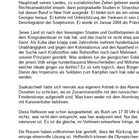
Hauptstadt seines Landes, zu sozialistischen Zeiten geboren wurde,
Rechtsanwaltstitel erwarb, dann postgraduelle Studien in Strassbu
hat diesen Beruf in New York ausgeübt. Er bildet sich als ein verwes
Georgier heraus. Er kehrte mit Unterstützung der Yankees in sein 
Desintegration der Sowjetunion. Er wurde im Januar 2004 als Präs
Jenes Land ist nach den Vereinigten Staaten und Großbritannien da
dem Kriegsabenteuer im Irak hat, und das macht es nicht etwa aus
Geist. Als Kuba über knapp zwei Jahrzehnte mehrere hunderttause
Unabhängigkeit und gegen den Kolonialismus und den Apartheid in 
der Suche nach Kraftstoffen oder Rohstoffen noch nach Mehrwert. 
unserer Prinzipien gestählt. Was anderes tun die georgischen Solda
der jenem Volk einige hunderttausend Menschenleben und Millionen
welcher Ideale gingen sie dorthin? Es ist sehr logisch, dass Bürg
Dienst des Imperiums als Soldaten zum Kämpfen nach Irak oder a
werden.
Saakaschwili hätte sich niemals aus eigenem Antrieb in das Abent
Ossetien zu schicken, wo es Zusammenstöße mit den russischen T
Friedenskorps aufgestellt sind. Man kann weder mit dem Atomkrieg
mit Kanonenfutter belohnen.
Diese Reflexion war schon ausgearbeitet, als Bush um 17:30 Uhr ku
nichts, was nicht dem entspricht, was hier analysiert wird. Nur da
intensiver ist. Es ist die gleiche, im Vorhinein entworfene Intrige, 
Die Russen haben vollkommen klar gestellt, dass der Rückzug der
einzige ehrenvolle Lösung ist. Hoffentlich können die Olympischen