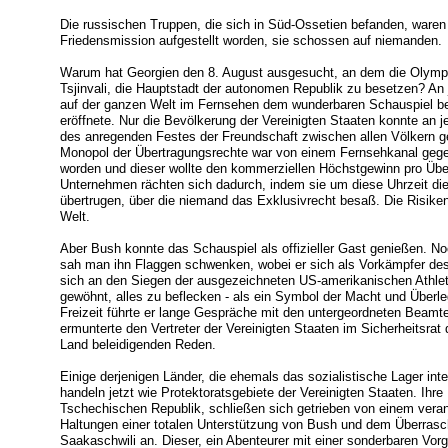
Die russischen Truppen, die sich in Süd-Ossetien befanden, waren i
Friedensmission aufgestellt worden, sie schossen auf niemanden.
Warum hat Georgien den 8. August ausgesucht, an dem die Olympis
Tsjinvali, die Hauptstadt der autonomen Republik zu besetzen? An
auf der ganzen Welt im Fernsehen dem wunderbaren Schauspiel be
eröffnete. Nur die Bevölkerung der Vereinigten Staaten konnte an j
des anregenden Festes der Freundschaft zwischen allen Völkern ge
Monopol der Übertragungsrechte war von einem Fernsehkanal gegen
worden und dieser wollte den kommerziellen Höchstgewinn pro Übe
Unternehmen rächten sich dadurch, indem sie um diese Uhrzeit di
übertrugen, über die niemand das Exklusivrecht besaß. Die Risiken
Welt.
Aber Bush konnte das Schauspiel als offizieller Gast genießen. 
sah man ihn Flaggen schwenken, wobei er sich als Vorkämpfer des 
sich an den Siegen der ausgezeichneten US-amerikanischen Athlet
gewöhnt, alles zu beflecken - als ein Symbol der Macht und Überl
Freizeit führte er lange Gespräche mit den untergeordneten Beamt
ermunterte den Vertreter der Vereinigten Staaten im Sicherheitsrat 
Land beleidigenden Reden.
Einige derjenigen Länder, die ehemals das sozialistische Lager int
handeln jetzt wie Protektoratsgebiete der Vereinigten Staaten. Ihr
Tschechischen Republik, schließen sich getrieben von einem ver
Haltungen einer totalen Unterstützung von Bush und dem Überras
Saakaschwili an. Dieser, ein Abenteurer mit einer sonderbaren Vorge