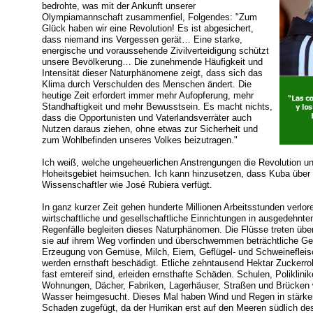
bedrohte, was mit der Ankunft unserer
Olympiamannschaft zusammenfiel, Folgendes: "Zum
Glück haben wir eine Revolution! Es ist abgesichert,
dass niemand ins Vergessen gerät… Eine starke,
energische und voraussehende Zivilverteidigung schützt
unsere Bevölkerung… Die zunehmende Häufigkeit und
Intensität dieser Naturphänomene zeigt, dass sich das
Klima durch Verschulden des Menschen ändert. Die
heutige Zeit erfordert immer mehr Aufopferung, mehr
Standhaftigkeit und mehr Bewusstsein. Es macht nichts,
dass die Opportunisten und Vaterlandsverräter auch
Nutzen daraus ziehen, ohne etwas zur Sicherheit und
zum Wohlbefinden unseres Volkes beizutragen."
Ich weiß, welche ungeheuerlichen Anstrengungen die Revolution 
Hoheitsgebiet heimsuchen. Ich kann hinzusetzen, dass Kuba über s
Wissenschaftler wie José Rubiera verfügt.
In ganz kurzer Zeit gehen hunderte Millionen Arbeitsstunden verlo
wirtschaftliche und gesellschaftliche Einrichtungen in ausgedehn
Regenfälle begleiten dieses Naturphänomen. Die Flüsse treten über 
sie auf ihrem Weg vorfinden und überschwemmen beträchtliche Geb
Erzeugung von Gemüse, Milch, Eiern, Geflügel- und Schweinefleis
werden ernsthaft beschädigt. Etliche zehntausend Hektar Zuckerroh
fast erntereif sind, erleiden ernsthafte Schäden. Schulen, Poliklinik
Wohnungen, Dächer, Fabriken, Lagerhäuser, Straßen und Brücke
Wasser heimgesucht. Dieses Mal haben Wind und Regen in stärke
Schaden zugefügt, da der Hurrikan erst auf den Meeren südlich de