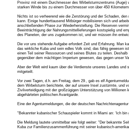
Provinz mit einem Durchmesser des Wirbelsturmzentrums (Auge) v
starken Winde bis zu einem Durchmesser von über 450 Kilometern
Nichts ist so verheerend wie die Zerstörung und der Schaden, de
kann. Einige hunderttausend Mitbürger mobilisieren sich und arbeit
anschließenden Phase zur Wiederherstellung. Die Reserven vermind
Beeinträchtigung der Nahrungsmittellieferungen kostspielig und empf
des Planeten, der uns zugekommen ist, und wir müssen ihn entwick
Die vor uns stehende Aufgabe erfordert Zeit und Erfahrung. Man ka
das wirkliche Kuba und sein edles Volk sind, das fähig gewesen is
einen Teil seiner Ressourcen und seines Blutes zu teilen. Deshalb
gegenüber dem mächtigen Imperium gewesen, das gegen unser Vater
Aber der Welt wird kaum über die Verdienste unseres Landes und 
mitgeteilt.
Vor zwei Tagen, d.h. am Freitag, dem 29., gab es elf Agenturmeld
dem Wirbelsturm berichtete, der auf unsere Insel zustürmte, und 
Zivilverteidigung mit der großzügigen Unterstützung von Millionen 
abgehärteten politischen Avantgarde.
Eine der Agenturmeldungen, die der deutschen Nachrichtenagentur 
"Bekannter kubanischer Schauspieler kommt in Miami an: ‘Ich bin ge
Die Meldung lautete unmittelbar wie folgt weiter: "Der bekannte S
Kuba zur Familienzusammenführung mit seiner kubanisch-amerikan