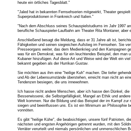
heute ein örtliches Tagesblatt."
"Jaled hat in bekannten Fernsehserien mitgewirkt, Theater gespielt
Superproduktionen in Frankreich und Italien."
"Nach dem Abschluss seines Schauspielstudiums im Jahr 1997 an 
berufliche Schauspieler-Laufbahn am Theater Rita Montaner, aber 
Anschließend besagt die Meldung, dass er 31 Jahre alt ist, berich
Fähigkeiten und seinen siegreichen Aufstieg im Fernsehen. Sie verb
Presseorgans weiter, das dem Medienkrieg und den Kampagnen geg
was für ein Demokrat, was für ein leuchtendes Beispiel, den man uns
Kubaner hinzufügen. Auf diese Art und Weise wird der Welt ein vie
bekannt gegeben als der Hurrikan Gustav.
Sie möchten aus ihm eine "heilige Kuh" machen. Die tiefer gehend
und Ab der Lebensumstände überstehen, erreicht man nicht an ein
Tendenzen besiegen, die uns innewohnen.
Ich hasse nicht andere Menschen, aber ich hasse den Dünkel, die 
Besserwisserei, die Selbstgefälligkeit, Mangel an Ethik und ande
Welt kommen. Nur die Bildung und das Beispiel der im Kampf zu
siegen und beeinflussen uns. Es ist ein Minimum an Philosophie b
vonnöten.
Es gibt "heilige Kühe", die beabsichtigen, unsere fünf Patrioten, di
nächsten und engsten Angehörigen getrennt wurden, mit den Söldne
Verräter verurteilt und niemals persönlichen und unmenschlichen 