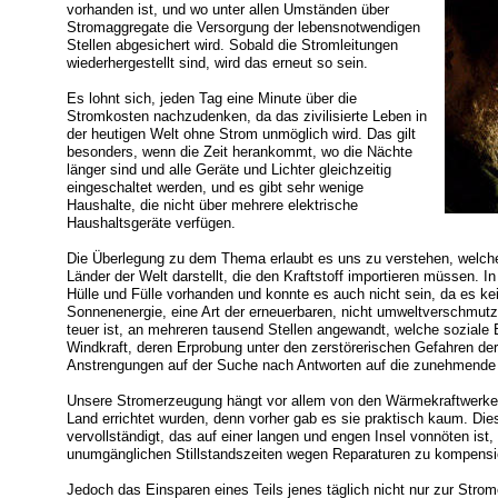
vorhanden ist, und wo unter allen Umständen über
Stromaggregate die Versorgung der lebensnotwendigen
Stellen abgesichert wird. Sobald die Stromleitungen
wiederhergestellt sind, wird das erneut so sein.
Es lohnt sich, jeden Tag eine Minute über die
Stromkosten nachzudenken, da das zivilisierte Leben in
der heutigen Welt ohne Strom unmöglich wird. Das gilt
besonders, wenn die Zeit herankommt, wo die Nächte
länger sind und alle Geräte und Lichter gleichzeitig
eingeschaltet werden, und es gibt sehr wenige
Haushalte, die nicht über mehrere elektrische
Haushaltsgeräte verfügen.
Die Überlegung zu dem Thema erlaubt es uns zu verstehen, welche
Länder der Welt darstellt, die den Kraftstoff importieren müssen. I
Hülle und Fülle vorhanden und konnte es auch nicht sein, da es ke
Sonnenenergie, eine Art der erneuerbaren, nicht umweltverschmut
teuer ist, an mehreren tausend Stellen angewandt, welche soziale B
Windkraft, deren Erprobung unter den zerstörerischen Gefahren de
Anstrengungen auf der Suche nach Antworten auf die zunehmende 
Unsere Stromerzeugung hängt vor allem von den Wärmekraftwerken
Land errichtet wurden, denn vorher gab es sie praktisch kaum. Di
vervollständigt, das auf einer langen und engen Insel vonnöten ist,
unumgänglichen Stillstandszeiten wegen Reparaturen zu kompensi
Jedoch das Einsparen eines Teils jenes täglich nicht nur zur Strom