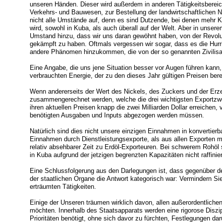
unseren Händen. Dieser wird außerdem in anderen Tätigkeitsbereic
Verkehrs- und Bauwesen, zur Bestellung der landwirtschaftlichen Nu
nicht alle Umstände auf, denn es sind Dutzende, bei denen mehr Kr
wird, sowohl in Kuba, als auch überall auf der Welt. Aber in unse
Umstand hinzu, dass wir uns daran gewöhnt haben, von der Revol
gekämpft zu haben. Oftmals vergessen wir sogar, dass es die Hur
andere Phänomen hinzukommen, die von der so genannten Zivilisa
Eine Angabe, die uns jene Situation besser vor Augen führen kann, 
verbrauchten Energie, der zu den dieses Jahr gültigen Preisen berec
Wenn andererseits der Wert des Nickels, des Zuckers und der Er
zusammengerechnet werden, welche die drei wichtigsten Exportzwei
ihren aktuellen Preisen knapp die zwei Milliarden Dollar erreichen,
benötigten Ausgaben und Inputs abgezogen werden müssen.
Natürlich sind dies nicht unsere einzigen Einnahmen in konvertie
Einnahmen durch Dienstleistungsexporte, als aus allen Exporten mate
relativ absehbarer Zeit zu Erdöl-Exporteuren. Bei schwerem Rohöl 
in Kuba aufgrund der jetzigen begrenzten Kapazitäten nicht raffinie
Eine Schlussfolgerung aus den Darlegungen ist, dass gegenüber de
der staatlichen Organe die Antwort kategorisch war: Vermindern S
erträumten Tätigkeiten.
Einige der Unseren träumen wirklich davon, allen außerordentlic
möchten. Innerhalb des Staatsapparats werden eine rigorose Diszipl
Prioritäten benötigt, ohne sich davor zu fürchten, Festlegungen dar