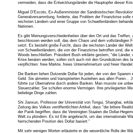
vermeiden, dass die Entwicklungsländer die Hauptopfer dieser Kri
Miguel D’Escoto, Ex-Außenminister der Sandinistischen Revolutio
Generalversammlung, forderte, das Problem der Finanzkrise solle 
reichsten Ländern und einer Gruppe von Schwellenländern behandel
Nationen.
Es gibt Meinungsverschiedenheiten über den Ort und das Treffen,
beschlossen werden soll, das dem Chaos und dem vollständigen Feh
setzt. Es besteht große Furcht, dass die reichsten Länder der Wel
von Schwellenländern, die von der Finanzkrise betroffen sind, die r
Woods beschließen. Präsident Bush erklärte gestern, "die Länder, 
Krise beraten werden, sollen sich auch mit den Grundsätzen des la
verpflichten: freie Märkte, freies Unternehmertum und freier Handel
Die Banken liehen Dutzende Dollar für jeden, der von den Sparern e
Geld. Sie atmeten und transpirierten Ausleihen aus allen Poren… J
führte zur Übernahme durch andere Banken. Man musste sie unbedi
Steuerzahler. Sie schufen enorme Vermögen. Ihre privilegierten M
beliebige Dinge zahlen.
Shi Jianxun, Professor der Universität von Tongui, Shanghai, erkl
Zeitung des Volkes veröffentlichten Artikel, dass "die bittere Realit
der Panik begriffen, dass die Vereinigten Staaten die Dollar-Hege
Welt zu plündern. Es ist Eile angebracht, um das internationale 
herrschenden Position des Dollar basiert."
Mit sehr wenigen Worten erläuterte er die wesentliche Rolle der Wä