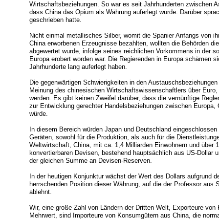
Wirtschaftsbeziehungen. So war es seit Jahrhunderten zwischen As
dass China das Opium als Währung auferlegt wurde. Darüber sprach
geschrieben hatte.
Nicht einmal metallisches Silber, womit die Spanier Anfangs von ihr
China erworbenen Erzeugnisse bezahlten, wollten die Behörden di
abgewertet wurde, infolge seines reichlichen Vorkommens in der s
Europa erobert worden war. Die Regierenden in Europa schämen sich
Jahrhunderte lang auferlegt haben.
Die gegenwärtigen Schwierigkeiten in den Austauschsbeziehungen 
Meinung des chinesischen Wirtschaftswissenschaftlers über Euro,
werden. Es gibt keinen Zweifel darüber, dass die vernünftige Reg
zur Entwicklung gerechter Handelsbeziehungen zwischen Europa, G
würde.
In diesem Bereich würden Japan und Deutschland eingeschlossen se
Geräten, sowohl für die Produktion, als auch für die Dienstleistunge
Weltwirtschaft, China, mit ca. 1,4 Milliarden Einwohnern und über 1,
konvertierbaren Devisen, bestehend hauptsächlich aus US-Dollar u
der gleichen Summe an Devisen-Reserven.
In der heutigen Konjunktur wächst der Wert des Dollars aufgrund de
herrschenden Position dieser Währung, auf die der Professor aus S
ablehnt.
Wir, eine große Zahl von Ländern der Dritten Welt, Exporteure von
Mehrwert, sind Importeure von Konsumgütern aus China, die norma