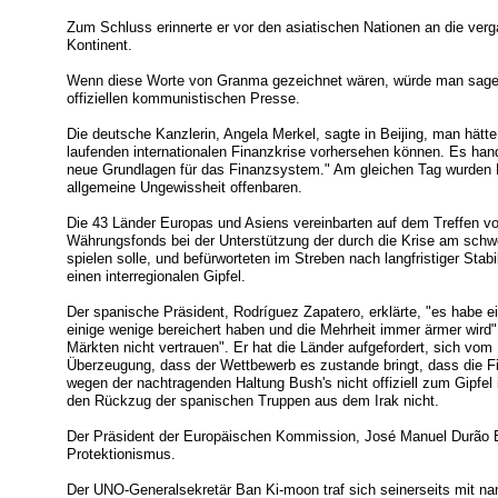
Zum Schluss erinnerte er vor den asiatischen Nationen an die ver
Kontinent.
Wenn diese Worte von Granma gezeichnet wären, würde man sagen
offiziellen kommunistischen Presse.
Die deutsche Kanzlerin, Angela Merkel, sagte in Beijing, man hätte
laufenden internationalen Finanzkrise vorhersehen können. Es hand
neue Grundlagen für das Finanzsystem." Am gleichen Tag wurden Na
allgemeine Ungewissheit offenbaren.
Die 43 Länder Europas und Asiens vereinbarten auf dem Treffen von
Währungsfonds bei der Unterstützung der durch die Krise am schwe
spielen solle, und befürworteten im Streben nach langfristiger Stabi
einen interregionalen Gipfel.
Der spanische Präsident, Rodríguez Zapatero, erklärte, "es habe e
einige wenige bereichert haben und die Mehrheit immer ärmer wird".
Märkten nicht vertrauen". Er hat die Länder aufgefordert, sich vom 
Überzeugung, dass der Wettbewerb es zustande bringt, dass die Fi
wegen der nachtragenden Haltung Bush's nicht offiziell zum Gipfel
den Rückzug der spanischen Truppen aus dem Irak nicht.
Der Präsident der Europäischen Kommission, José Manuel Durão B
Protektionismus.
Der UNO-Generalsekretär Ban Ki-moon traf sich seinerseits mit 