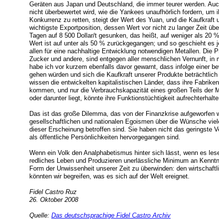
Geräten aus Japan und Deutschland, die immer teurer werden. Auc
nicht überbewertet wird, wie die Yankees unaufhörlich fordern, um i
Konkurrenz zu retten, steigt der Wert des Yuan, und die Kaufkraft 
wichtigste Exportposition, dessen Wert vor nicht zu langer Zeit über 
Tagen auf 8 500 Dollar/t gesunken, das heißt, auf weniger als 20 
Wert ist auf unter als 50 % zurückgegangen; und so geschieht es j
allen für eine nachhaltige Entwicklung notwendigen Metallen. Die 
Zucker und andere, sind entgegen aller menschlichen Vernunft, in
habe ich vor kurzem ebenfalls davor gewarnt, dass infolge einer b
gehen würden und sich die Kaufkraft unserer Produkte beträchtlic
wissen die entwickelten kapitalistischen Länder, dass ihre Fabrike
kommen, und nur die Verbrauchskapazität eines großen Teils der M
oder darunter liegt, könnte ihre Funktionstüchtigkeit aufrechterhalte
Das ist das große Dilemma, das von der Finanzkrise aufgeworfen w
gesellschaftlichen und nationalen Egoismen über die Wünsche viele
dieser Erscheinung betroffen sind. Sie haben nicht das geringste 
als öffentliche Persönlichkeiten hervorgegangen sind.
Wenn ein Volk den Analphabetismus hinter sich lässt, wenn es les
redliches Leben und Produzieren unerlässliche Minimum an Kenntni
Form der Unwissenheit unserer Zeit zu überwinden: den wirtschaft
könnten wir begreifen, was es sich auf der Welt ereignet.
Fidel Castro Ruz
26. Oktober 2008
Quelle:
Das deutschsprachige Fidel Castro Archiv