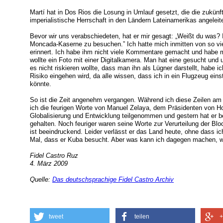
Martí hat in Dos Rios die Losung in Umlauf gesetzt, die die zukü
imperialistische Herrschaft in den Ländern Lateinamerikas angeleite
Bevor wir uns verabschiedeten, hat er mir gesagt: „Weißt du was? I
Moncada-Kaserne zu besuchen.” Ich hatte mich inmitten von so vi
erinnert. Ich habe ihm nicht viele Kommentare gemacht und habe
wollte ein Foto mit einer Digitalkamera. Man hat eine gesucht und un
es nicht riskieren wollte, dass man ihn als Lügner darstellt, habe
Risiko eingehen wird, da alle wissen, dass ich in ein Flugzeug ein
könnte.
So ist die Zeit angenehm vergangen. Während ich diese Zeilen am 
ich die feurigen Worte von Manuel Zelaya, dem Präsidenten von Ho
Globalisierung und Entwicklung teilgenommen und gestern hat er b
gehalten. Noch feuriger waren seine Worte zur Verurteilung der B
ist beeindruckend. Leider verlässt er das Land heute, ohne dass ic
Mal, dass er Kuba besucht. Aber was kann ich dagegen machen, w
Fidel Castro Ruz
4. März 2009
Quelle:
Das deutschsprachige Fidel Castro Archiv
tweet
teilen