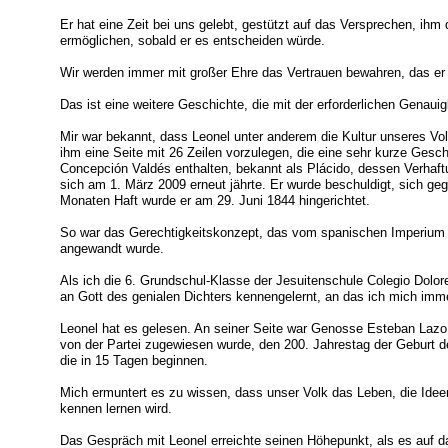
Er hat eine Zeit bei uns gelebt, gestützt auf das Versprechen, ih
ermöglichen, sobald er es entscheiden würde.
Wir werden immer mit großer Ehre das Vertrauen bewahren, das er i
Das ist eine weitere Geschichte, die mit der erforderlichen Genau
Mir war bekannt, dass Leonel unter anderem die Kultur unseres Vol
ihm eine Seite mit 26 Zeilen vorzulegen, die eine sehr kurze Gesc
Concepción Valdés enthalten, bekannt als Plácido, dessen Verhaf
sich am 1. März 2009 erneut jährte. Er wurde beschuldigt, sich g
Monaten Haft wurde er am 29. Juni 1844 hingerichtet.
So war das Gerechtigkeitskonzept, das vom spanischen Imperium 
angewandt wurde.
Als ich die 6. Grundschul-Klasse der Jesuitenschule Colegio Dolo
an Gott des genialen Dichters kennengelernt, an das ich mich imme
Leonel hat es gelesen. An seiner Seite war Genosse Esteban Lazo,
von der Partei zugewiesen wurde, den 200. Jahrestag der Geburt des
die in 15 Tagen beginnen.
Mich ermuntert es zu wissen, dass unser Volk das Leben, die Ideen
kennen lernen wird.
Das Gespräch mit Leonel erreichte seinen Höhepunkt, als es auf d