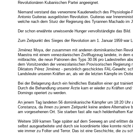
Revolutionären Kubanischen Partei angeeignet.
Niemand verstand das verworrene Kauderwelsch des Physiologie-P
Antonio Guiteras ausgelösten Revolution. Guiteras war Innenminis
welche nach dem Sturz der Regierung des Tyrannen Machado im Ja
Der schon erwähnte unwissende Hunger vervollständigte das Bild.
Zum Zeitpunkt des Sieges der Revolution am 1. Januar 1959 war Le
Jiménez Moya, der zusammen mit anderen dominikanischen Revolut
Maestra mit einem venezolanischen Zivilflugzeug landete, in dem
mitbrachte, die neun Patronen des Typs 30.06 pro Ladestreifen ab
dem Vorsitzenden der venezolanischen Provisorischen Regierung 
Diktators Pérez Jiménez - persönlich geschicktes FAL-Gewehr, sc
Landsleute unseren Kräften an, als wir die letzten Kämpfe im Ostt
Bei der Belagerung durch ein feindliches Bataillon einer gut trainie
Durch die Behandlung unserer Ärzte kam er wieder zu Kräften und 
Domingo operiert zu werden.
An jenem Tag landeten 56 dominikanische Kämpfer um 18:20 Uhr auf
Constanza, da ihnen zu jenem Zeitpunkt keine andere Alternative bli
am vorgesehenen Ort. Sie starben fast alle nach heldenhaftem Ka
Weitere 169 kamen Tage später auf dem Seeweg an und erlitten d
selbst ausgearbeitete und durch sie koordinierte Idee konnte nicht 
wie immer zu Folter und Terror. Das ist eine Geschichte, die zu sc