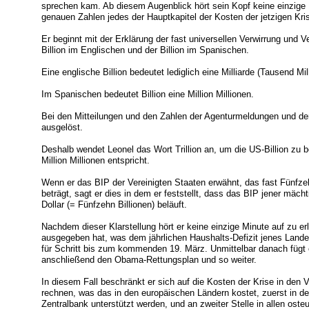
sprechen kam. Ab diesem Augenblick hört sein Kopf keine einzige
genauen Zahlen jedes der Hauptkapitel der Kosten der jetzigen Kris
Er beginnt mit der Erklärung der fast universellen Verwirrung und
Billion im Englischen und der Billion im Spanischen.
Eine englische Billion bedeutet lediglich eine Milliarde (Tausend Mil
Im Spanischen bedeutet Billion eine Million Millionen.
Bei den Mitteilungen und den Zahlen der Agenturmeldungen und der
ausgelöst.
Deshalb wendet Leonel das Wort Trillion an, um die US-Billion zu
Million Millionen entspricht.
Wenn er das BIP der Vereinigten Staaten erwähnt, das fast Fünfzeh
beträgt, sagt er dies in dem er feststellt, dass das BIP jener mächt
Dollar (= Fünfzehn Billionen) beläuft.
Nachdem dieser Klarstellung hört er keine einzige Minute auf zu erl
ausgegeben hat, was dem jährlichen Haushalts-Defizit jenes Lande
für Schritt bis zum kommenden 19. März. Unmittelbar danach fügt
anschließend den Obama-Rettungsplan und so weiter.
In diesem Fall beschränkt er sich auf die Kosten der Krise in den 
rechnen, was das in den europäischen Ländern kostet, zuerst in d
Zentralbank unterstützt werden, und an zweiter Stelle in allen oste