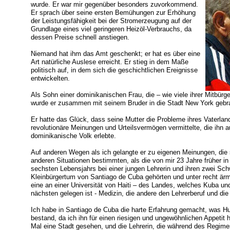
wurde. Er war mir gegenüber besonders zuvorkommend.
Er sprach über seine ersten Bemühungen zur Erhöhung
der Leistungsfähigkeit bei der Stromerzeugung auf der
Grundlage eines viel geringeren Heizöl-Verbrauchs, da
dessen Preise schnell anstiegen.
Niemand hat ihm das Amt geschenkt; er hat es über eine
Art natürliche Auslese erreicht. Er stieg in dem Maße
politisch auf, in dem sich die geschichtlichen Ereignisse
entwickelten.
Als Sohn einer dominikanischen Frau, die – wie viele ihrer Mitbürger
wurde er zusammen mit seinem Bruder in die Stadt New York gebra
Er hatte das Glück, dass seine Mutter die Probleme ihres Vaterlan
revolutionäre Meinungen und Urteilsvermögen vermittelte, die ihn a
dominikanische Volk erlebte.
Auf anderen Wegen als ich gelangte er zu eigenen Meinungen, die 
anderen Situationen bestimmten, als die von mir 23 Jahre früher in
sechsten Lebensjahrs bei einer jungen Lehrerin und ihren zwei Sch
Kleinbürgertum von Santiago de Cuba gehörten und unter recht är
eine an einer Universität von Haiti – des Landes, welches Kuba 
nächsten gelegen ist - Medizin, die andere den Lehrerberuf und die d
Ich habe in Santiago de Cuba die harte Erfahrung gemacht, was Hu
bestand, da ich ihn für einen riesigen und ungewöhnlichen Appetit 
Mal eine Stadt gesehen, und die Lehrerin, die während des Regim