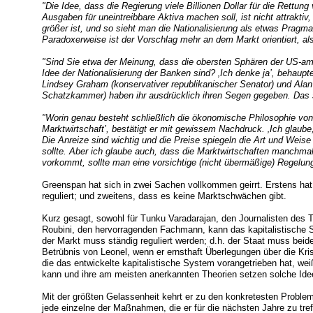
"Die Idee, dass die Regierung viele Billionen Dollar für die Rettung
Ausgaben für uneintreibbare Aktiva machen soll, ist nicht attraktiv
größer ist, und so sieht man die Nationalisierung als etwas Pragma
Paradoxerweise ist der Vorschlag mehr an dem Markt orientiert, al
"Sind Sie etwa der Meinung, dass die obersten Sphären der US-am
Idee der Nationalisierung der Banken sind? ‚Ich denke ja’, behaupt
Lindsey Graham (konservativer republikanischer Senator) und Alan
Schatzkammer) haben ihr ausdrücklich ihren Segen gegeben. Das 
"Worin genau besteht schließlich die ökonomische Philosophie von 
Marktwirtschaft’, bestätigt er mit gewissem Nachdruck. ‚Ich glaube
Die Anreize sind wichtig und die Preise spiegeln die Art und Weise
sollte. Aber ich glaube auch, dass die Marktwirtschaften manchm
vorkommt, sollte man eine vorsichtige (nicht übermäßige) Regelun
Greenspan hat sich in zwei Sachen vollkommen geirrt. Erstens hat 
reguliert; und zweitens, dass es keine Marktschwächen gibt.
Kurz gesagt, sowohl für Tunku Varadarajan, den Journalisten des Th
Roubini, den hervorragenden Fachmann, kann das kapitalistische S
der Markt muss ständig reguliert werden; d.h. der Staat muss beid
Betrübnis von Leonel, wenn er ernsthaft Überlegungen über die Kris
die das entwickelte kapitalistische System vorangetrieben hat, we
kann und ihre am meisten anerkannten Theorien setzen solche Idee
Mit der größten Gelassenheit kehrt er zu den konkretesten Proble
jede einzelne der Maßnahmen, die er für die nächsten Jahre zu tref