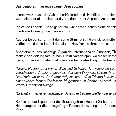
Das bedeutet, man muss neue Ideen suchen."
Leonel weiß, dass die Zahlen bedrückend sind. Er hält es für notw
wenn sie absurd scheinen und verspricht, mehr Angaben zu liefern.
Ich würde Leonels These genau so, wie er die Sachen sieht, defini
durch alle Poren giftige Toxine schwitzt.
Aus der Leidenschaft, mit der seine Stimme zu hören ist, schließe 
verfluchen, die sie Leonel damals, in New York beibrachten, als er
Andererseits, das mächtige Organ der internationalen Finanzen, The
März einen Zeitungsartikel von Tunku Varadarajan, wo dieser bestä
Guru, immer noch behauptet, dass ein befristeter Eingriff die beste
"Nouriel Roubini trägt immer Weiß und Schwarz. Ich kenne ihn seit
verschiedenen Anlässen gesehen: Auf dem Weg zum Unterricht in d
New York, wo er als Professor tätig ist; beim Wein-Trinken in seiner
einer akademischen Konferenz, klugerweise im Podium sitzend; u
Viertel Greenwich Village."
"Er trägt immer einen schwarzen Anzug mit einem weißen Leinenh
Roubini ist der Eigentümer der Beratungsfirma Roubini Global Ec
Heutzutage ist er die meistgefragte Person der wichtigsten Presse
Krise.