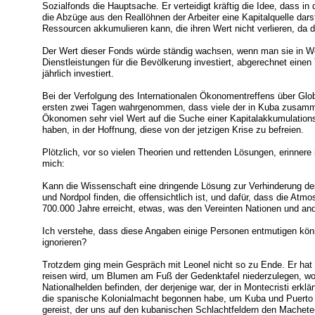
Sozialfonds die Hauptsache. Er verteidigt kräftig die Idee, dass i
die Abzüge aus den Reallöhnen der Arbeiter eine Kapitalquelle dars
Ressourcen akkumulieren kann, die ihren Wert nicht verlieren, da 
Der Wert dieser Fonds würde ständig wachsen, wenn man sie in 
Dienstleistungen für die Bevölkerung investiert, abgerechnet einen 
jährlich investiert.
Bei der Verfolgung des Internationalen Ökonomentreffens über Glo
ersten zwei Tagen wahrgenommen, dass viele der in Kuba zusammen
Ökonomen sehr viel Wert auf die Suche einer Kapitalakkumulations
haben, in der Hoffnung, diese von der jetzigen Krise zu befreien.
Plötzlich, vor so vielen Theorien und rettenden Lösungen, erinnere
mich:
Kann die Wissenschaft eine dringende Lösung zur Verhinderung 
und Nordpol finden, die offensichtlich ist, und dafür, dass die At
700.000 Jahre erreicht, etwas, was den Vereinten Nationen und an
Ich verstehe, dass diese Angaben einige Personen entmutigen könne
ignorieren?
Trotzdem ging mein Gespräch mit Leonel nicht so zu Ende. Er hat
reisen wird, um Blumen am Fuß der Gedenktafel niederzulegen, wo 
Nationalhelden befinden, der derjenige war, der in Montecristi erkl
die spanische Kolonialmacht begonnen habe, um Kuba und Puerto 
gereist, der uns auf den kubanischen Schlachtfeldern den Machete-K