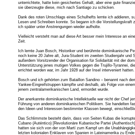
unterrichtete, hatte kein gesichertes Gehalt, aber eine gute finanz
sie überzeugte diese, mich nach Santiago zu schicken.
Dank des roten Umschlags eines Schulhefts lernte ich addieren, sub
Lesen und Schreiben konnte. So begann ich die Vorstellungskraft zu
ich später unter Anstrengungen wieder aufholte.
Vielleicht versteht man auf diese Art besser mein Interesse an ei
Zeit.
Ich lernte Juan Bosch, Historiker und berühmte dominikanische Per
noch keine 20 Jahre alt, Jura-Student im zweiten Studienjahr und S
außerdem Vorsitzender der Organisation für Solidarität mit der dom
Unterstützung jenes mutigen Volkes gegen die Trujillo-Tyrannei, d
errichtet worden war, im Jahr 1928 auf der Insel interveniert hatten.
Bosch und ich gehörten zum Bataillon Sandino – benannt nach de
Yankee-Eingreifstruppen kämpfte und deshalb, als Folge von einem 
jenem zentralamerikanischen Land, ermordet wurde.
Der anerkannte dominikanische Intellektuelle war nicht der Chef je
Führung von anderen dominikanischen Politikern. Sie handelten fast
den Ideen und Interessen bestimmter Klassen bewegt, einschließlic
Das Schlimmste besteht darin, dass von Seiten Kubas die korrupte
Cubano (Auténtico) [Revolutionäre Kubanische Partei (Authentisch
hatten sie sich von der von Martí zum Kampf um die Unabhängigke
letzten kolonialen Enklaven von Spanien in Lateinamerika zu Ende