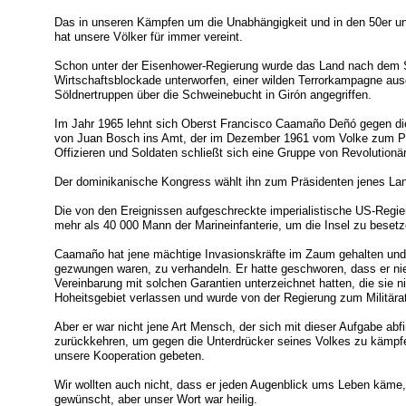
Das in unseren Kämpfen um die Unabhängigkeit und in den 50er u
hat unsere Völker für immer vereint.
Schon unter der Eisenhower-Regierung wurde das Land nach dem Si
Wirtschaftsblockade unterworfen, einer wilden Terrorkampagne aus
Söldnertruppen über die Schweinebucht in Girón angegriffen.
Im Jahr 1965 lehnt sich Oberst Francisco Caamaño Deñó gegen die T
von Juan Bosch ins Amt, der im Dezember 1961 vom Volke zum Pr
Offizieren und Soldaten schließt sich eine Gruppe von Revolutionäre
Der dominikanische Kongress wählt ihn zum Präsidenten jenes La
Die von den Ereignissen aufgeschreckte imperialistische US-Regier
mehr als 40 000 Mann der Marineinfanterie, um die Insel zu besetz
Caamaño hat jene mächtige Invasionskräfte im Zaum gehalten und d
gezwungen waren, zu verhandeln. Er hatte geschworen, dass er nie
Vereinbarung mit solchen Garantien unterzeichnet hatten, die sie 
Hoheitsgebiet verlassen und wurde von der Regierung zum Militära
Aber er war nicht jene Art Mensch, der sich mit dieser Aufgabe ab
zurückkehren, um gegen die Unterdrücker seines Volkes zu kämpf
unsere Kooperation gebeten.
Wir wollten auch nicht, dass er jeden Augenblick ums Leben käme,
gewünscht, aber unser Wort war heilig.