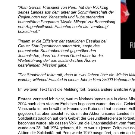
"Alan García, Präsident von Peru, hat den Rückzug
seines Landes aus dem unter der Schirmherrschaft der
Regierungen von Venezuela und Kuba stehenden
humanitären Programm ‘Misión Milagro’ zur Behandlung
von Augenheilkunde-Patienten heute als ‘vernünftig’
bezeichnet."
"Indem er die Effizienz der staatlichen Essalud bei
Grauer Star-Operationen unterstrich, sagte das
peruanische Staatsoberhaupt gegenüber den
Journalisten, dass ‘es keinen Grund mehr für die
Weiterführung der’ aus ausländischen Ärzten
bestehenden ‘Mission’ gäbe."
"Der Staatschef teilte mit, dass in zwei Jahren über die ‘Misión M
wurden, während Essalud in einem Jahr in Peru 25000 Patienten be
Im weiteren Text fährt die Meldung fort, García andere ähnliche A
Erstens verstand ich nicht, warum Notimex Venezuela in diese Miss
2004 nach dem starken Erdbeben begonnen wurde, das das Gebiet 
Venezuela ist ein bewährter Freund von Kuba und hat unserem Vol
gegeben, hat aber absolut nichts mit der Aktion unseres Landes in 
Solidaritätstradition auf dem Gebiet der Gesundheitsdienste fortse
begonnen wurde, als dessen Volk um die Unabhängigkeit vom fran
wurde am 28. Juli 1954 geboren, d.h. er war zu jenem Zeitpunkt no
Aktion der Solidarität mit Peru wurde 1970 ausgeführt, als ein a