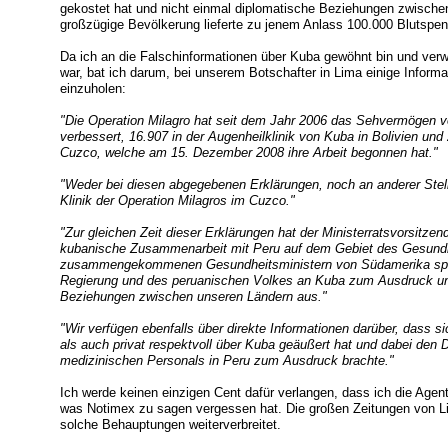
gekostet hat und nicht einmal diplomatische Beziehungen zwische
großzügige Bevölkerung lieferte zu jenem Anlass 100.000 Blutspe
Da ich an die Falschinformationen über Kuba gewöhnt bin und ver
war, bat ich darum, bei unserem Botschafter in Lima einige Informa
einzuholen:
"Die Operation Milagro hat seit dem Jahr 2006 das Sehvermögen v
verbessert, 16.907 in der Augenheilklinik von Kuba in Bolivien und
Cuzco, welche am 15. Dezember 2008 ihre Arbeit begonnen hat."
"Weder bei diesen abgegebenen Erklärungen, noch an anderer Stel
Klinik der Operation Milagros im Cuzco."
"Zur gleichen Zeit dieser Erklärungen hat der Ministerratsvorsitze
kubanische Zusammenarbeit mit Peru auf dem Gebiet des Gesundhe
zusammengekommenen Gesundheitsministern von Südamerika spra
Regierung und des peruanischen Volkes an Kuba zum Ausdruck und 
Beziehungen zwischen unseren Ländern aus."
"Wir verfügen ebenfalls über direkte Informationen darüber, dass si
als auch privat respektvoll über Kuba geäußert hat und dabei den
medizinischen Personals in Peru zum Ausdruck brachte."
Ich werde keinen einzigen Cent dafür verlangen, dass ich die Agen
was Notimex zu sagen vergessen hat. Die großen Zeitungen von L
solche Behauptungen weiterverbreitet.