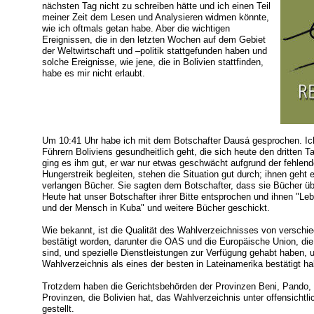
nächsten Tag nicht zu schreiben hätte und ich einen Teil
meiner Zeit dem Lesen und Analysieren widmen könnte,
wie ich oftmals getan habe. Aber die wichtigen
Ereignissen, die in den letzten Wochen auf dem Gebiet
der Weltwirtschaft und –politik stattgefunden haben und
solche Ereignisse, wie jene, die in Bolivien stattfinden,
habe es mir nicht erlaubt.
Um 10:41 Uhr habe ich mit dem Botschafter Dausá gesprochen. Ich
Führern Boliviens gesundheitlich geht, die sich heute den dritten 
ging es ihm gut, er war nur etwas geschwächt aufgrund der fehle
Hungerstreik begleiten, stehen die Situation gut durch; ihnen geht 
verlangen Bücher. Sie sagten dem Botschafter, dass sie Bücher üb
Heute hat unser Botschafter ihrer Bitte entsprochen und ihnen "L
und der Mensch in Kuba" und weitere Bücher geschickt.
Wie bekannt, ist die Qualität des Wahlverzeichnisses von verschie
bestätigt worden, darunter die OAS und die Europäische Union, di
sind, und spezielle Dienstleistungen zur Verfügung gehabt haben,
Wahlverzeichnis als eines der besten in Lateinamerika bestätigt h
Trotzdem haben die Gerichtsbehörden der Provinzen Beni, Pando, P
Provinzen, die Bolivien hat, das Wahlverzeichnis unter offensichtli
gestellt.