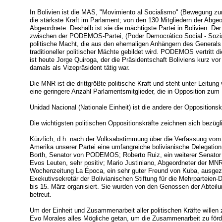
In Bolivien ist die MAS, "Movimiento al Socialismo" (Bewegung zu
die stärkste Kraft im Parlament; von den 130 Mitgliedern der Abg
Abgeordnete. Deshalb ist sie die mächtigste Partei in Bolivien. Der
zwischen der PODEMOS-Partei, (Poder Democrático Social - Sozia
politische Macht, die aus den ehemaligen Anhängern des Generals
traditioneller politischer Mächte gebildet wird. PODEMOS vertritt di
ist heute Jorge Quiroga, der die Präsidentschaft Boliviens kurz v
damals als Vizepräsident tätig war.
Die MNR ist die drittgrößte politische Kraft und steht unter Leitun
eine geringere Anzahl Parlamentsmitglieder, die in Opposition zu
Unidad Nacional (Nationale Einheit) ist die andere der Oppositions
Die wichtigsten politischen Oppositionskräfte zeichnen sich bezügl
Kürzlich, d.h. nach der Volksabstimmung über die Verfassung vom 
Amerika unserer Partei eine umfangreiche bolivianische Delegation
Borth, Senator von PODEMOS; Roberto Ruiz, ein weiterer Senator d
Evos Leuten, sehr positiv; Mario Justiniano, Abgeordneter der MNR,
Wochenzeitung La Época, ein sehr guter Freund von Kuba, ausgezei
Exekutivsekretär der Bolivianischen Stiftung für die Mehrparteien
bis 15. März organisiert. Sie wurden von den Genossen der Abteilu
betreut.
Um der Einheit und Zusammenarbeit aller politischen Kräfte willen 
Evo Morales alles Mögliche getan, um die Zusammenarbeit zu förd