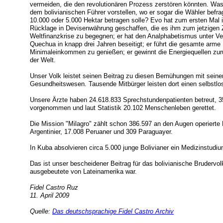
vermeiden, die den revolutionären Prozess zerstören könnten. Wa
dem bolivianischen Führer vorstellen, wo er sogar die Wähler bef
10.000 oder 5.000 Hektar betragen solle? Evo hat zum ersten Mal 
Rücklage in Devisenwährung geschaffen, die es ihm zum jetzigen Z
Weltfinanzkrise zu begegnen; er hat den Analphabetismus unter 
Quechua in knapp drei Jahren beseitigt; er führt die gesamte arme
Minimaleinkommen zu genießen; er gewinnt die Energiequellen zurü
der Welt.
Unser Volk leistet seinen Beitrag zu diesen Bemühungen mit seine
Gesundheitswesen. Tausende Mitbürger leisten dort einen selbstlo
Unsere Ärzte haben 24.618.833 Sprechstundenpatienten betreut, 35
vorgenommen und laut Statistik 20.102 Menschenleben gerettet.
Die Mission "Milagro" zählt schon 386.597 an den Augen operierte 
Argentinier, 17.008 Peruaner und 309 Paraguayer.
In Kuba absolvieren circa 5.000 junge Bolivianer ein Medizinstudiu
Das ist unser bescheidener Beitrag für das bolivianische Bruderv
ausgebeutete von Lateinamerika war.
Fidel Castro Ruz
11. April 2009
Quelle:
Das deutschsprachige Fidel Castro Archiv