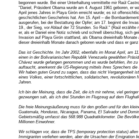
begonnen wurde. Bei einer Unterhaltung vermittelte mir Raúl Castr
"Daniel, Präsident Obama wurde am 4. August 1961 geboren, er war
April jenes Jahres in Playa Girón erreicht wurde; es ist offensicht
geschichtlichen Geschehnis hat. Am 15. April – die Bombardements
ausgerufen, bei der Bestattung der Opfer; am 17. beginnt die Inv
19., der Sieg, vor Ablauf der 72 Stunden. So Raúl." (Raúl erzählt
er, als er Daniel eine Notiz schrieb und schnell überschlug, sich gei
Invasion auf Playa Girón stattfand, als Obama dreieinhalb Monate 
dieser dreieinhalb Monate danach geboren wurde und dass er ganz 
Das ist Geschichte. Im Jahr 2002, ebenfalls im Monat April, am 11. 
einen in der Bolivarianischen Republik Venezuela gewählten Präsi
Chávez wurde gefangen genommen und es wurde befohlen, ihn zu e
auftaucht, anerkennt die US-Regierung mittels ihres Sprechers die
Wir haben guten Grund zu sagen, dass das nicht Vergangenheit ist; 
eines Volkes, einer fortschrittlichen, solidarischen, revolutionären
Jahren.
Ich bin der Meinung, dass die Zeit, die ich mir nehme, viel geringer
gezwungen sah, als ich drei Stunden im Flugzeug auf dem Flugha
Die freie Meinungsäußerung muss für den großen und für den kleine
Guatemala, Honduras, Nicaragua, Panama, El Salvador und Domini
Gebietsmäßig umfasst das 568.988 Quadratkilometer. Die Bevölke
Millionen Einwohner.
Wir schlagen vor, dass die TPS (temporary protection status) allen
Immigranten verliehen werden, aber die Ursachen der Emigration lie