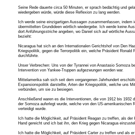
Seine Rede dauerte circa 50 Minuten, er sprach bedächtig und gel
wiedergeben würde, würde diese Reflexion zu lang werden.
Ich werde seine einzigartigen Aussagen zusammenfassen, indem ic
übermittelten Grundideen wörtlich wiedergebe. Ich werde keine A
dort Anführungsstriche angeben, wo Daniel sich auf wörtliche Aus
bezieht:
Nicaragua hat sich an den Internationalen Gerichtshof von Den Ha
Kriegspolitik, gegen die Terrorpolitik ein, welche Präsident Ronal
durchführte.
Unser Verbrechen: Uns von der Tyrannei von Anastasio Somoza bef
Intervention von Yankee-Truppen aufgezwungen worden war.
Mittelamerika sah sich seit dem vergangenen Jahrhundert erschütte
Expansionspolitik darstellte, Arten der Kriegspolitik, welche uns M
verbünden, um sie zu besiegen.
Anschließend waren es die Interventionen, die von 1912 bis 1932 d
der Somoza auferlegt wurde, welche von den US-amerikanischen Re
verteidigt wurde.
Ich hatte die Möglichkeit, auf Präsident Reagan zu treffen, als der
Hand gereicht und ich bat ihn, den Krieg gegen Nicaragua einzustel
Ich hatte die Möglichkeit, auf Präsident Carter zu treffen und als e