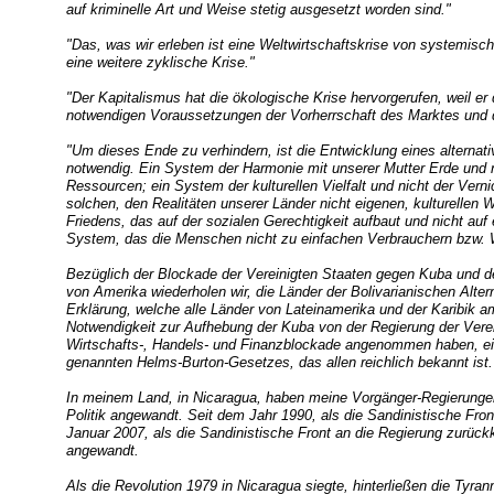
auf kriminelle Art und Weise stetig ausgesetzt worden sind."
"Das, was wir erleben ist eine Weltwirtschaftskrise von systemisc
eine weitere zyklische Krise."
"Der Kapitalismus hat die ökologische Krise hervorgerufen, weil er
notwendigen Voraussetzungen der Vorherrschaft des Marktes und 
"Um dieses Ende zu verhindern, ist die Entwicklung eines alterna
notwendig. Ein System der Harmonie mit unserer Mutter Erde und n
Ressourcen; ein System der kulturellen Vielfalt und nicht der Ver
solchen, den Realitäten unserer Länder nicht eigenen, kulturellen
Friedens, das auf der sozialen Gerechtigkeit aufbaut und nicht auf e
System, das die Menschen nicht zu einfachen Verbrauchern bzw.
Bezüglich der Blockade der Vereinigten Staaten gegen Kuba und 
von Amerika wiederholen wir, die Länder der Bolivarianischen Alter
Erklärung, welche alle Länder von Lateinamerika und der Karibik
Notwendigkeit zur Aufhebung der Kuba von der Regierung der Vere
Wirtschafts-, Handels- und Finanzblockade angenommen haben, ei
genannten Helms-Burton-Gesetzes, das allen reichlich bekannt ist.
In meinem Land, in Nicaragua, haben meine Vorgänger-Regierungen 
Politik angewandt. Seit dem Jahr 1990, als die Sandinistische Fro
Januar 2007, als die Sandinistische Front an die Regierung zurück
angewandt.
Als die Revolution 1979 in Nicaragua siegte, hinterließen die Tyra