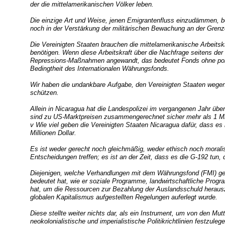
der die mittelamerikanischen Völker leben.
Die einzige Art und Weise, jenen Emigrantenfluss einzudämmen, b
noch in der Verstärkung der militärischen Bewachung an der Grenz
Die Vereinigten Staaten brauchen die mittelamerikanische Arbeitskr
benötigen. Wenn diese Arbeitskraft über die Nachfrage seitens der
Repressions-Maßnahmen angewandt, das bedeutet Fonds ohne poli
Bedingtheit des Internationalen Währungsfonds.
Wir haben die undankbare Aufgabe, den Vereinigten Staaten weg
schützen.
Allein in Nicaragua hat die Landespolizei im vergangenen Jahr ü
sind zu US-Marktpreisen zusammengerechnet sicher mehr als 1 Mill
v Wie viel geben die Vereinigten Staaten Nicaragua dafür, dass es
Millionen Dollar.
Es ist weder gerecht noch gleichmäßig, weder ethisch noch moralis
Entscheidungen treffen; es ist an der Zeit, dass es die G-192 tun, 
Diejenigen, welche Verhandlungen mit dem Währungsfond (FMI) ge
bedeutet hat, wie er soziale Programme, landwirtschaftliche Pro
hat, um die Ressourcen zur Bezahlung der Auslandsschuld herausz
globalen Kapitalismus aufgestellten Regelungen auferlegt wurde.
Diese stellte weiter nichts dar, als ein Instrument, um von den Mutt
neokolonialistische und imperialistische Politikrichtlinien festzule