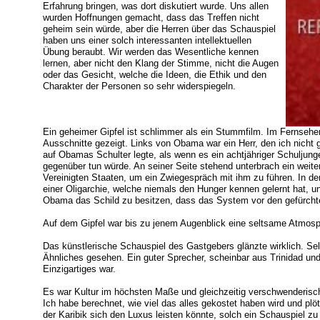
Erfahrung bringen, was dort diskutiert wurde. Uns allen
wurden Hoffnungen gemacht, dass das Treffen nicht
geheim sein würde, aber die Herren über das Schauspiel
haben uns einer solch interessanten intellektuellen
Übung beraubt. Wir werden das Wesentliche kennen
lernen, aber nicht den Klang der Stimme, nicht die Augen
oder das Gesicht, welche die Ideen, die Ethik und den
Charakter der Personen so sehr widerspiegeln.
Ein geheimer Gipfel ist schlimmer als ein Stummfilm. Im Fernsehe
Ausschnitte gezeigt. Links von Obama war ein Herr, den ich nicht g
auf Obamas Schulter legte, als wenn es ein achtjähriger Schuljung
gegenüber tun würde. An seiner Seite stehend unterbrach ein weite
Vereinigten Staaten, um ein Zwiegespräch mit ihm zu führen. In den
einer Oligarchie, welche niemals den Hunger kennen gelernt hat, un
Obama das Schild zu besitzen, dass das System vor den gefürcht
Auf dem Gipfel war bis zu jenem Augenblick eine seltsame Atmosp
Das künstlerische Schauspiel des Gastgebers glänzte wirklich. Selt
Ähnliches gesehen. Ein guter Sprecher, scheinbar aus Trinidad un
Einzigartiges war.
Es war Kultur im höchsten Maße und gleichzeitig verschwenderisch
Ich habe berechnet, wie viel das alles gekostet haben wird und plö
der Karibik sich den Luxus leisten könnte, solch ein Schauspiel z