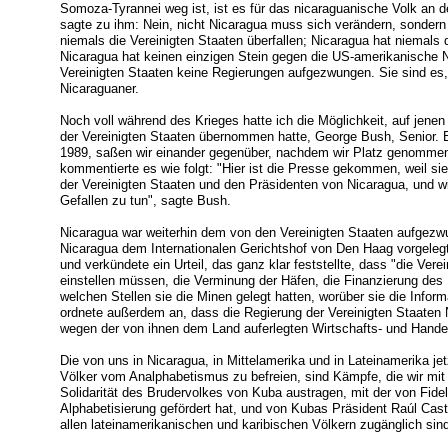
Somoza-Tyrannei weg ist, ist es für das nicaraguanische Volk an de
sagte zu ihm: Nein, nicht Nicaragua muss sich verändern, sondern
niemals die Vereinigten Staaten überfallen; Nicaragua hat niemals 
Nicaragua hat keinen einzigen Stein gegen die US-amerikanische N
Vereinigten Staaten keine Regierungen aufgezwungen. Sie sind es,
Nicaraguaner.
Noch voll während des Krieges hatte ich die Möglichkeit, auf jenen 
der Vereinigten Staaten übernommen hatte, George Bush, Senior. B
1989, saßen wir einander gegenüber, nachdem wir Platz genommen 
kommentierte es wie folgt: "Hier ist die Presse gekommen, weil si
der Vereinigten Staaten und den Präsidenten von Nicaragua, und w
Gefallen zu tun", sagte Bush.
Nicaragua war weiterhin dem von den Vereinigten Staaten aufgezw
Nicaragua dem Internationalen Gerichtshof von Den Haag vorgelegt
und verkündete ein Urteil, das ganz klar feststellte, dass "die Verei
einstellen müssen, die Verminung der Häfen, die Finanzierung des
welchen Stellen sie die Minen gelegt hatten, worüber sie die Inform
ordnete außerdem an, dass die Regierung der Vereinigten Staaten 
wegen der von ihnen dem Land auferlegten Wirtschafts- und Hande
Die von uns in Nicaragua, in Mittelamerika und in Lateinamerika 
Völker vom Analphabetismus zu befreien, sind Kämpfe, die wir mit
Solidarität des Brudervolkes von Kuba austragen, mit der von Fidel
Alphabetisierung gefördert hat, und von Kubas Präsident Raúl Cast
allen lateinamerikanischen und karibischen Völkern zugänglich sin