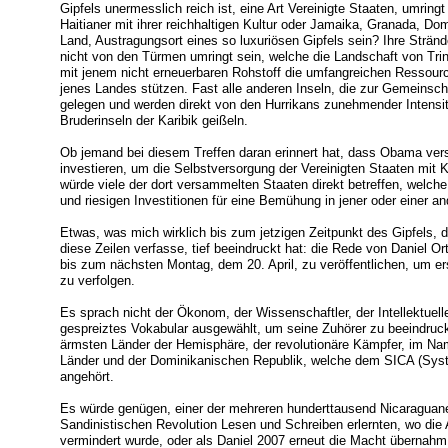
Gipfels unermesslich reich ist, eine Art Vereinigte Staaten, umrin
Haitianer mit ihrer reichhaltigen Kultur oder Jamaika, Granada, Do
Land, Austragungsort eines so luxuriösen Gipfels sein? Ihre Strän
nicht von den Türmen umringt sein, welche die Landschaft von Tr
mit jenem nicht erneuerbaren Rohstoff die umfangreichen Ressour
jenes Landes stützen. Fast alle anderen Inseln, die zur Gemeinscha
gelegen und werden direkt von den Hurrikans zunehmender Intensit
Bruderinseln der Karibik geißeln.
Ob jemand bei diesem Treffen daran erinnert hat, dass Obama versp
investieren, um die Selbstversorgung der Vereinigten Staaten mit K
würde viele der dort versammelten Staaten direkt betreffen, welche 
und riesigen Investitionen für eine Bemühung in jener oder einer 
Etwas, was mich wirklich bis zum jetzigen Zeitpunkt des Gipfels, 
diese Zeilen verfasse, tief beeindruckt hat: die Rede von Daniel Or
bis zum nächsten Montag, dem 20. April, zu veröffentlichen, um e
zu verfolgen.
Es sprach nicht der Ökonom, der Wissenschaftler, der Intellektuelle
gespreiztes Vokabular ausgewählt, um seine Zuhörer zu beeindruck
ärmsten Länder der Hemisphäre, der revolutionäre Kämpfer, im Na
Länder und der Dominikanischen Republik, welche dem SICA (Syste
angehört.
Es würde genügen, einer der mehreren hunderttausend Nicaraguaner
Sandinistischen Revolution Lesen und Schreiben erlernten, wo di
vermindert wurde, oder als Daniel 2007 erneut die Macht übernahm,