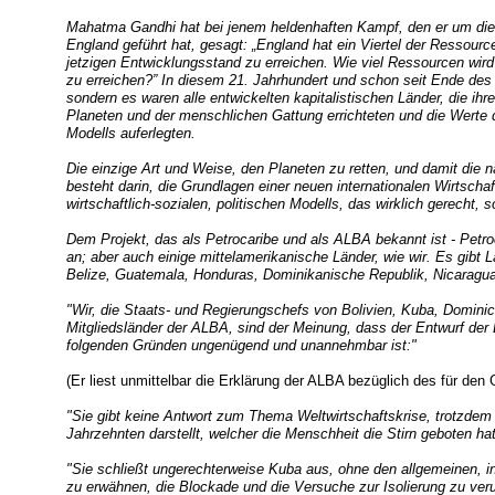
Mahatma Gandhi hat bei jenem heldenhaften Kampf, den er um die
England geführt hat, gesagt: „England hat ein Viertel der Ressou
jetzigen Entwicklungsstand zu erreichen. Wie viel Ressourcen wird
zu erreichen?” In diesem 21. Jahrhundert und schon seit Ende des 
sondern es waren alle entwickelten kapitalistischen Länder, die i
Planeten und der menschlichen Gattung errichteten und die Werte
Modells auferlegten.
Die einzige Art und Weise, den Planeten zu retten, und damit die 
besteht darin, die Grundlagen einer neuen internationalen Wirtsch
wirtschaftlich-sozialen, politischen Modells, das wirklich gerecht, 
Dem Projekt, das als Petrocaribe und als ALBA bekannt ist - Petroc
an; aber auch einige mittelamerikanische Länder, wie wir. Es gibt
Belize, Guatemala, Honduras, Dominikanische Republik, Nicaragu
"Wir, die Staats- und Regierungschefs von Bolivien, Kuba, Domini
Mitgliedsländer der ALBA, sind der Meinung, dass der Entwurf der
folgenden Gründen ungenügend und unannehmbar ist:"
(Er liest unmittelbar die Erklärung der ALBA bezüglich des für de
"Sie gibt keine Antwort zum Thema Weltwirtschaftskrise, trotzdem 
Jahrzehnten darstellt, welcher die Menschheit die Stirn geboten hat
"Sie schließt ungerechterweise Kuba aus, ohne den allgemeinen, 
zu erwähnen, die Blockade und die Versuche zur Isolierung zu veru