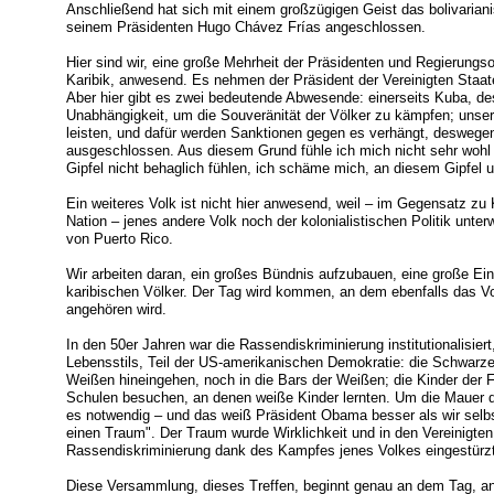
Anschließend hat sich mit einem großzügigen Geist das bolivarian
seinem Präsidenten Hugo Chávez Frías angeschlossen.
Hier sind wir, eine große Mehrheit der Präsidenten und Regierungs
Karibik, anwesend. Es nehmen der Präsident der Vereinigten Staat
Aber hier gibt es zwei bedeutende Abwesende: einerseits Kuba, d
Unabhängigkeit, um die Souveränität der Völker zu kämpfen; unser
leisten, und dafür werden Sanktionen gegen es verhängt, deswegen 
ausgeschlossen. Aus diesem Grund fühle ich mich nicht sehr wohl 
Gipfel nicht behaglich fühlen, ich schäme mich, an diesem Gipfel
Ein weiteres Volk ist nicht hier anwesend, weil – im Gegensatz zu
Nation – jenes andere Volk noch der kolonialistischen Politik unter
von Puerto Rico.
Wir arbeiten daran, ein großes Bündnis aufzubauen, eine große Ein
karibischen Völker. Der Tag wird kommen, an dem ebenfalls das V
angehören wird.
In den 50er Jahren war die Rassendiskriminierung institutionalisier
Lebensstils, Teil der US-amerikanischen Demokratie: die Schwarze
Weißen hineingehen, noch in die Bars der Weißen; die Kinder der 
Schulen besuchen, an denen weiße Kinder lernten. Um die Mauer d
es notwendig – und das weiß Präsident Obama besser als wir selbst
einen Traum". Der Traum wurde Wirklichkeit und in den Vereinigten
Rassendiskriminierung dank des Kampfes jenes Volkes eingestürzt
Diese Versammlung, dieses Treffen, beginnt genau an dem Tag, an