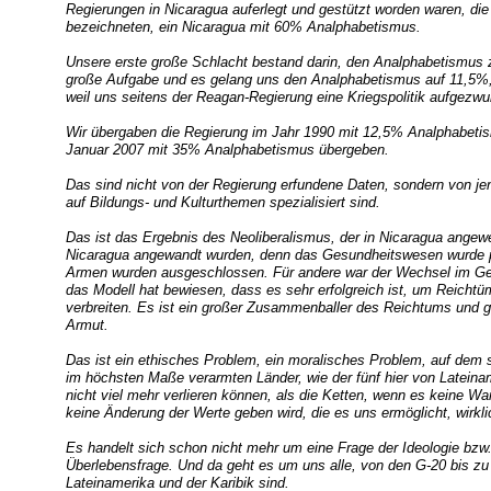
Regierungen in Nicaragua auferlegt und gestützt worden waren, di
bezeichneten, ein Nicaragua mit 60% Analphabetismus.
Unsere erste große Schlacht bestand darin, den Analphabetismus 
große Aufgabe und es gelang uns den Analphabetismus auf 11,5%,
weil uns seitens der Reagan-Regierung eine Kriegspolitik aufgezw
Wir übergaben die Regierung im Jahr 1990 mit 12,5% Analphabeti
Januar 2007 mit 35% Analphabetismus übergeben.
Das sind nicht von der Regierung erfundene Daten, sondern von je
auf Bildungs- und Kulturthemen spezialisiert sind.
Das ist das Ergebnis des Neoliberalismus, der in Nicaragua angewen
Nicaragua angewandt wurden, denn das Gesundheitswesen wurde priva
Armen wurden ausgeschlossen. Für andere war der Wechsel im Gege
das Modell hat bewiesen, dass es sehr erfolgreich ist, um Reichtü
verbreiten. Es ist ein großer Zusammenballer des Reichtums und gr
Armut.
Das ist ein ethisches Problem, ein moralisches Problem, auf dem si
im höchsten Maße verarmten Länder, wie der fünf hier von Lateinam
nicht viel mehr verlieren können, als die Ketten, wenn es keine W
keine Änderung der Werte geben wird, die es uns ermöglicht, wirkli
Es handelt sich schon nicht mehr um eine Frage der Ideologie bzw. 
Überlebensfrage. Und da geht es um uns alle, von den G-20 bis zu
Lateinamerika und der Karibik sind.