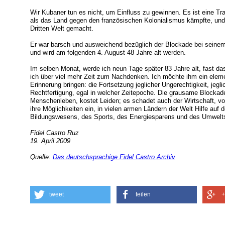
Wir Kubaner tun es nicht, um Einfluss zu gewinnen. Es ist eine Tra
als das Land gegen den französischen Kolonialismus kämpfte, und
Dritten Welt gemacht.
Er war barsch und ausweichend bezüglich der Blockade bei seinem 
und wird am folgenden 4. August 48 Jahre alt werden.
Im selben Monat, werde ich neun Tage später 83 Jahre alt, fast das
ich über viel mehr Zeit zum Nachdenken. Ich möchte ihm ein eleme
Erinnerung bringen: die Fortsetzung jeglicher Ungerechtigkeit, jegl
Rechtfertigung, egal in welcher Zeitepoche. Die grausame Blocka
Menschenleben, kostet Leiden; es schadet auch der Wirtschaft, von
ihre Möglichkeiten ein, in vielen armen Ländern der Welt Hilfe au
Bildungswesens, des Sports, des Energiesparens und des Umwelts
Fidel Castro Ruz
19. April 2009
Quelle:
Das deutschsprachige Fidel Castro Archiv
tweet
teilen