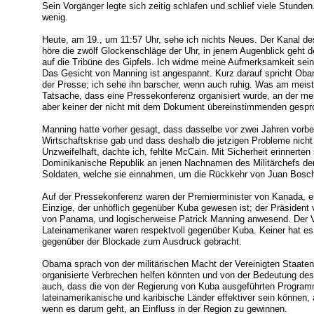
Sein Vorgänger legte sich zeitig schlafen und schlief viele Stunden
wenig.
Heute, am 19., um 11:57 Uhr, sehe ich nichts Neues. Der Kanal de
höre die zwölf Glockenschläge der Uhr, in jenem Augenblick geht d
auf die Tribüne des Gipfels. Ich widme meine Aufmerksamkeit sei
Das Gesicht von Manning ist angespannt. Kurz darauf spricht Oba
der Presse; ich sehe ihn barscher, wenn auch ruhig. Was am meist
Tatsache, dass eine Pressekonferenz organisiert wurde, an der me
aber keiner der nicht mit dem Dokument übereinstimmenden gespr
Manning hatte vorher gesagt, dass dasselbe vor zwei Jahren vorbere
Wirtschaftskrise gab und dass deshalb die jetzigen Probleme nicht m
Unzweifelhaft, dachte ich, fehlte McCain. Mit Sicherheit erinnerte
Dominikanische Republik an jenen Nachnamen des Militärchefs der
Soldaten, welche sie einnahmen, um die Rückkehr von Juan Bosch z
Auf der Pressekonferenz waren der Premierminister von Kanada, ei
Einzige, der unhöflich gegenüber Kuba gewesen ist; der Präsident 
von Panama, und logischerweise Patrick Manning anwesend. Der Ver
Lateinamerikaner waren respektvoll gegenüber Kuba. Keiner hat es 
gegenüber der Blockade zum Ausdruck gebracht.
Obama sprach von der militärischen Macht der Vereinigten Staate
organisierte Verbrechen helfen könnten und von der Bedeutung de
auch, dass die von der Regierung von Kuba ausgeführten Program
lateinamerikanische und karibische Länder effektiver sein können,
wenn es darum geht, an Einfluss in der Region zu gewinnen.