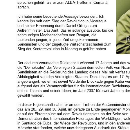
sprechen gehört, als er zum ALBA-Treffen in Cumaná
sprach.
Ich habe seine bedeutende Aussage bewundert. Ich
kannte ihn seit dem Sieg der Revolution in Nicaragua
und seiner Ernennung durch Daniel Ortega zum
Außenminister. Das Amt, das er solange ausübte, bis die
schmutzigen Machenschaften von Reagan, die
tausenden jungen, in jener Zeit umgekommenen
Sandinisten und der zugefügte Wirtschaftsschaden zum
Sieg der Konterrevolution in Nicaragua geführt haben.
Der dadurch verursachte Rückschritt während 17 Jahren und das wi
die "Demokratie" der Vereinigten Staaten dem edlen Volk von Nicara
Sandinisten an die Regierung des Landes; dieses Mal mit verfass
Abhängigkeit von den Vereinigten Staaten. Daniel hat es am 17. Apr
angeprangert, wo er mit soviel Würde die Blockade gegen Kuba veru
aufgrund des als Verantwortlicher für die internationalen Beziehun
seines Talents und seiner Ideen, im Jahr 2007 für zwei Jahre in 
gewählt worden.
In dieser Eigenschaft nahm er an dem Treffen der Außenminister de
das am 28., 29. und 30. April, im gerade zu Ende gegangenen Mona
er auf der Ehrentribüne auf dem Revolutionsplatz an der Seite von
Demonstration des Internationalen Feiertages der Werktätigen, we
in Santiago de Cuba, der Wiege der Revolution, und in den andere
Märsche stattfanden, welche unwiderlegbarer Ausdruck der Stärke 