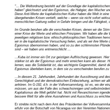
"… Die Weltordnung besteht auf der Grundlage der kapitalistischen
haben" gleichsetzt und den Egoismus, die Habgier, den Wucher und 
Diese Anti-Werte der kapitalistischen Kultur haben die Welt in ein
übergehenden Krisen vertieft, welche – wenn sie nicht sofort wirk
menschlichen Gattung selbst in Gefahr bringen und die Fähigkeit, 
Im Grunde beruhen alle die verschieden Krisen, denen wir die Stirn
einer Krise der Werte und ethischen Prinzipien. Wir haben alle die
jeweiligen religiösen bzw. ethisch-philosophischen Traditionen herv
wir in die kapitalistische Versuchung fielen, und als wir ihre Wer
Egoismus übernommen haben, und so zu den schlimmsten Plündere
sind – wir haben uns entmenschlicht …
…Kuba ist immer ein Ort zur geistigen Auffrischung gewesen. Hier k
stärker ist als der Egoismus und mehr erreichen kann als dieser. H
lernen, was die Solidarität ist, das wichtigste Gegenmittel, damit
Egoismus überleben kann, in dem sie zu verschwinden berufen zu 
…In diesem 21. Jahrhundert, Jahrhundert der Aussöhnung und des 
Gerechtigkeit und der demokratischen Einbeziehung, achten wir alle
anhören. Im G-192, d.h. in der Vollversammlung, ist es, wo der ei
müssen, um aus der Falle des schwachsinnigen und selbstmörderi
Kapitalismus die Welt geführt hat. Nicht mit Revanchismen irgende
bessere Welt für alle ohne Ausnahmen und Ausschluss zu erricht
Er strebte nicht nach dem Amt des Präsidenten der Vollversammlun
erfuhr von der Botschaft von Nicaragua vor den Vereinten Nationen