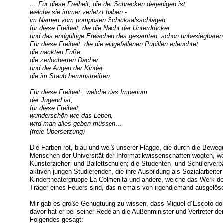
… Für diese Freiheit, die der Schrecken derjenigen ist,
welche sie immer verletzt haben -
im Namen vom pompösen Schicksalsschlägen;
für diese Freiheit, die die Nacht der Unterdrücker
und das endgültige Erwachen des gesamten, schon unbesiegbaren 
Für diese Freiheit, die die eingefallenen Pupillen erleuchtet,
die nackten Füße,
die zerlöcherten Dächer
und die Augen der Kinder,
die im Staub herumstreiften.
Für diese Freiheit , welche das Imperium
der Jugend ist,
für diese Freiheit,
wunderschön wie das Leben,
wird man alles geben müssen…
(freie Übersetzung)
Die Farben rot, blau und weiß unserer Flagge, die durch die Bew
Menschen der Universität der Informatikwissenschaften wogten, w
Kunsterzieher- und Ballettschulen; die Studenten- und Schülerverbä
aktiven jungen Studierenden, die ihre Ausbildung als Sozialarbeiter
Kindertheatergruppe La Colmenita und andere, welche das Werk der
Träger eines Feuers sind, das niemals von irgendjemand ausgelös
Mir gab es große Genugtuung zu wissen, dass Miguel d´Escoto dor
davor hat er bei seiner Rede an die Außenminister und Vertreter d
Folgendes gesagt: