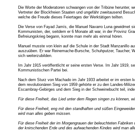
Die Worte der Moderatoren schwangen von der Tribüne herunter, wo
Vertreter der Blockfreien Staaten und ungefähr zweitausend Besuc
welche die Freude dieses Feiertages der Werktätigen teilten.
Die Verse von Fayad Jamís, die Manuel Navarro Luna gewidmet si
Kommunisten, der, seitdem er 6 Monate alt war, in der Provinz Gra
Befreiungskrieg begann, konnte man mehr als einmal hören.
Manuel musste von klein auf die Schule in der Stadt Manzanillo a
auszuüben. Er war Reinemache-Bursche, Schuhputzer, Taucher, Wäc
sich weiterzubilden.
Im Jahr 1915 veröffentlicht er seine ersten Verse. Im Jahr 1919, sei
Kommunistischen Partei bei.
Nach dem Sturz von Machado im Jahr 1933 arbeitet er im ersten
dem revolutionären Sieg von 1959 gehörte er zu den Landes-Miliz
Escambray-Gebirges und dem Sieg in der Schweinebucht teil, indem
Für diese Freiheit, das Lied unter dem Regen singen zu können, w
Für diese Freiheit, eng mit den standhaften und süßen Eingeweide
wird man alles geben müssen.
Für diese Freiheit der im Morgengrauen der beleuchteten Fabrike
der knirschenden Erde und des aufwachenden Kindes wird man a