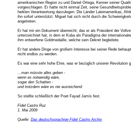
amerikanischen Region zu und Daniel Ortega, Kenner seiner Qualit
vorgeschlagen. Er hatte nicht einmal Zeit, seine Gesundheitsprob
heiklen Verantwortung darzulegen. Die Länder Lateinamerikas, Afri
ihn sofort unterstützt. Miguel hat sich nicht durch die Schwierigkei
angetreten.
Er hat mir ein Dokument überreicht, das er als Präsident der Voll
unterzeichnet hat, in dem er Kuba als Paradigma der internationalen
ihm entworfene Goldmedaille, welche sein Dekret begleitete.
Er hat andere Dinge von großem Interesse bei seiner Rede behaupte
nicht endlos zu werden.
Es war eine sehr hohe Ehre, was er bezüglich unserer Revolution g
…man müsste alles geben -
wenn es notwendig wäre,
sogar den Schatten -
und trotzdem wäre es nie ausreichend.
So stellte schließlich der Poet Fayad Jamís fest.
Fidel Castro Ruz
1. Mai 2009
Quelle:
Das deutschsprachige Fidel Castro Archiv