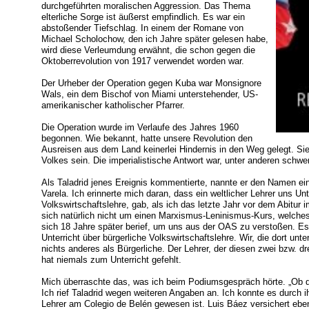
durchgeführten moralischen Aggression. Das Thema
elterliche Sorge ist äußerst empfindlich. Es war ein
abstoßender Tiefschlag. In einem der Romane von
Michael Scholochow, den ich Jahre später gelesen habe,
wird diese Verleumdung erwähnt, die schon gegen die
Oktoberrevolution von 1917 verwendet worden war.
Der Urheber der Operation gegen Kuba war Monsignore
Wals, ein dem Bischof von Miami unterstehender, US-
amerikanischer katholischer Pfarrer.
Die Operation wurde im Verlaufe des Jahres 1960
begonnen. Wie bekannt, hatte unsere Revolution den
Ausreisen aus dem Land keinerlei Hindernis in den Weg gelegt. Sie s
Volkes sein. Die imperialistische Antwort war, unter anderen sch
Als Taladrid jenes Ereignis kommentierte, nannte er den Namen e
Varela. Ich erinnerte mich daran, dass ein weltlicher Lehrer uns Unt
Volkswirtschaftslehre, gab, als ich das letzte Jahr vor dem Abitur 
sich natürlich nicht um einen Marxismus-Leninismus-Kurs, welche
sich 18 Jahre später berief, um uns aus der OAS zu verstoßen. Es 
Unterricht über bürgerliche Volkswirtschaftslehre. Wir, die dort unt
nichts anderes als Bürgerliche. Der Lehrer, der diesen zwei bzw. dr
hat niemals zum Unterricht gefehlt.
Mich überraschte das, was ich beim Podiumsgespräch hörte. „Ob das
Ich rief Taladrid wegen weiteren Angaben an. Ich konnte es durch i
Lehrer am Colegio de Belén gewesen ist. Luis Báez versichert eben