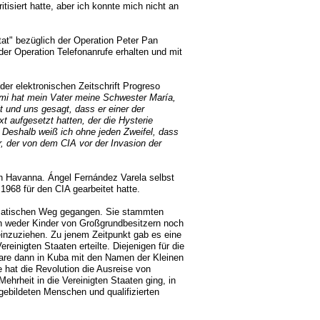
tisiert hatte, aber ich konnte mich nicht an
at" bezüglich der Operation Peter Pan
 der Operation Telefonanrufe erhalten und mit
er elektronischen Zeitschrift Progreso
mi hat mein Vater meine Schwester María,
und uns gesagt, dass er einer der
 aufgesetzt hatten, der die Hysterie
t. Deshalb weiß ich ohne jeden Zweifel, dass
, der von dem CIA vor der Invasion der
h Havanna. Ángel Fernández Varela selbst
1968 für den CIA gearbeitet hatte.
aumatischen Weg gegangen. Sie stammten
n weder Kinder von Großgrundbesitzern noch
einzuziehen. Zu jenem Zeitpunkt gab es eine
einigten Staaten erteilte. Diejenigen für die
lare dann in Kuba mit den Namen der Kleinen
e hat die Revolution die Ausreise von
ehrheit in die Vereinigten Staaten ging, in
ebildeten Menschen und qualifizierten