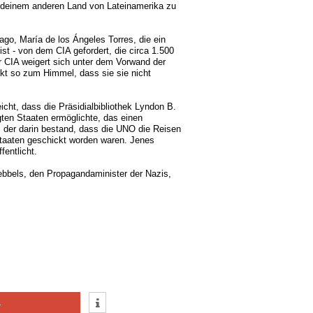
gendeinem anderen Land von Lateinamerika zu
ago, María de los Ángeles Torres, die ein
st - von dem CIA gefordert, die circa 1.500
r CIA weigert sich unter dem Vorwand der
nkt so zum Himmel, dass sie sie nicht
eicht, dass die Präsidialbibliothek Lyndon B.
ten Staaten ermöglichte, das einen
 der darin bestand, dass die UNO die Reisen
 Staaten geschickt worden waren. Jenes
fentlicht.
ebbels, den Propagandaminister der Nazis,
1