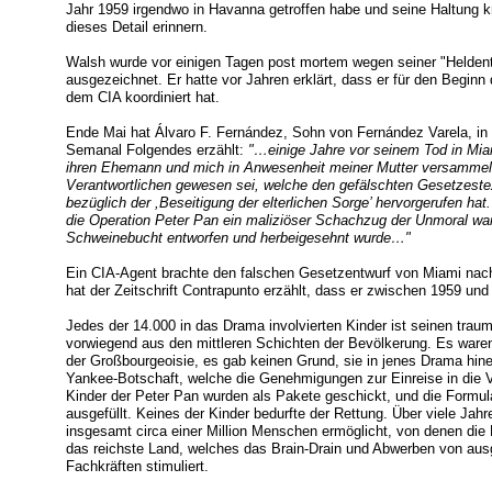
Jahr 1959 irgendwo in Havanna getroffen habe und seine Haltung kri
dieses Detail erinnern.
Walsh wurde vor einigen Tagen post mortem wegen seiner "Heldent
ausgezeichnet. Er hatte vor Jahren erklärt, dass er für den Beginn
dem CIA koordiniert hat.
Ende Mai hat Álvaro F. Fernández, Sohn von Fernández Varela, in d
Semanal Folgendes erzählt:
"…einige Jahre vor seinem Tod in Mia
ihren Ehemann und mich in Anwesenheit meiner Mutter versammelt 
Verantwortlichen gewesen sei, welche den gefälschten Gesetzestext
bezüglich der ,Beseitigung der elterlichen Sorge’ hervorgerufen ha
die Operation Peter Pan ein maliziöser Schachzug der Unmoral war
Schweinebucht entworfen und herbeigesehnt wurde…"
Ein CIA-Agent brachte den falschen Gesetzentwurf von Miami nac
hat der Zeitschrift Contrapunto erzählt, dass er zwischen 1959 und 
Jedes der 14.000 in das Drama involvierten Kinder ist seinen tr
vorwiegend aus den mittleren Schichten der Bevölkerung. Es ware
der Großbourgeoisie, es gab keinen Grund, sie in jenes Drama hin
Yankee-Botschaft, welche die Genehmigungen zur Einreise in die Ver
Kinder der Peter Pan wurden als Pakete geschickt, und die Formu
ausgefüllt. Keines der Kinder bedurfte der Rettung. Über viele Jahr
insgesamt circa einer Million Menschen ermöglicht, von denen die M
das reichste Land, welches das Brain-Drain und Abwerben von ausg
Fachkräften stimuliert.