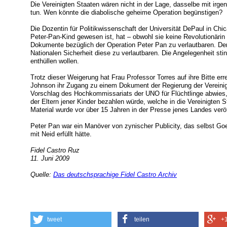
Die Vereinigten Staaten wären nicht in der Lage, dasselbe mit ir
tun. Wen könnte die diabolische geheime Operation begünstigen?
Die Dozentin für Politikwissenschaft der Universität DePaul in Chic
Peter-Pan-Kind gewesen ist, hat – obwohl sie keine Revolutionärin i
Dokumente bezüglich der Operation Peter Pan zu verlautbaren. De
Nationalen Sicherheit diese zu verlautbaren. Die Angelegenheit sti
enthüllen wollen.
Trotz dieser Weigerung hat Frau Professor Torres auf ihre Bitte err
Johnson ihr Zugang zu einem Dokument der Regierung der Vereinig
Vorschlag des Hochkommissariats der UNO für Flüchtlinge abwies,
der Eltern jener Kinder bezahlen würde, welche in die Vereinigten
Material wurde vor über 15 Jahren in der Presse jenes Landes veröf
Peter Pan war ein Manöver von zynischer Publicity, das selbst Go
mit Neid erfüllt hätte.
Fidel Castro Ruz
11. Juni 2009
Quelle:
Das deutschsprachige Fidel Castro Archiv
tweet
teilen
+