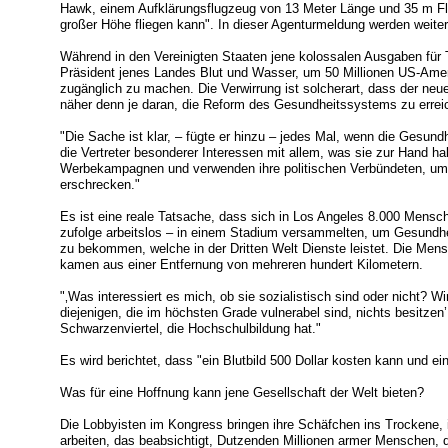
Hawk, einem Aufklärungsflugzeug von 13 Meter Länge und 35 m Fl
großer Höhe fliegen kann". In dieser Agenturmeldung werden weite
Während in den Vereinigten Staaten jene kolossalen Ausgaben für T
Präsident jenes Landes Blut und Wasser, um 50 Millionen US-Ame
zugänglich zu machen. Die Verwirrung ist solcherart, dass der neue 
näher denn je daran, die Reform des Gesundheitssystems zu erreic
"Die Sache ist klar, – fügte er hinzu – jedes Mal, wenn die Gesun
die Vertreter besonderer Interessen mit allem, was sie zur Hand hab
Werbekampagnen und verwenden ihre politischen Verbündeten, um
erschrecken."
Es ist eine reale Tatsache, dass sich in Los Angeles 8.000 Mensc
zufolge arbeitslos – in einem Stadium versammelten, um Gesundhei
zu bekommen, welche in der Dritten Welt Dienste leistet. Die Me
kamen aus einer Entfernung von mehreren hundert Kilometern.
"‚Was interessiert es mich, ob sie sozialistisch sind oder nicht? W
diejenigen, die im höchsten Grade vulnerabel sind, nichts besitzen
Schwarzenviertel, die Hochschulbildung hat."
Es wird berichtet, dass "ein Blutbild 500 Dollar kosten kann und e
Was für eine Hoffnung kann jene Gesellschaft der Welt bieten?
Die Lobbyisten im Kongress bringen ihre Schäfchen ins Trockene,
arbeiten, das beabsichtigt, Dutzenden Millionen armer Menschen, 