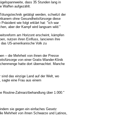
ügelspannweite, dass 35 Stunden lang in
re Waffen aufgezählt.
ötungstechnik getätigt werden, schwitzt der
rikanern ohne Gesundheitsfürsorge diese
Präsident wie folgt erklärt hat: "ich war
hen, aber der Kampf wird langsam wild."
dheitsreform am Horizont erscheint, kämpfen
en, nutzen ihren Einfluss, lancieren ihre
 das US-amerikanische Volk zu
hen – die Mehrheit von ihnen der Presse
tsfürsorge von einer Gratis-Wander-Klinik
nschenmenge hatte dort übernachtet. Manche
ir sind das einzige Land auf der Welt, wo
’, sagte eine Frau aus einem
ine Routine-Zahnarztbehandlung über 1.000."
 indem sie gegen ein einfaches Gesetz
die Mehrheit von ihnen Schwarze und Latinos,