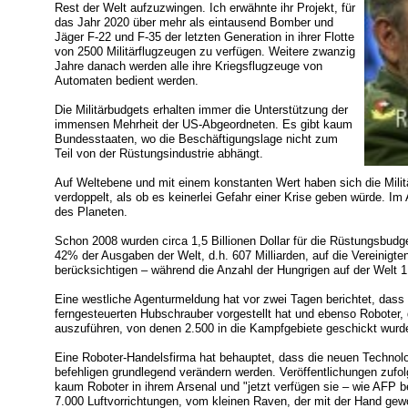
Rest der Welt aufzuzwingen. Ich erwähnte ihr Projekt, für
das Jahr 2020 über mehr als eintausend Bomber und
Jäger F-22 und F-35 der letzten Generation in ihrer Flotte
von 2500 Militärflugzeugen zu verfügen. Weitere zwanzig
Jahre danach werden alle ihre Kriegsflugzeuge von
Automaten bedient werden.
Die Militärbudgets erhalten immer die Unterstützung der
immensen Mehrheit der US-Abgeordneten. Es gibt kaum
Bundesstaaten, wo die Beschäftigungslage nicht zum
Teil von der Rüstungsindustrie abhängt.
Auf Weltebene und mit einem konstanten Wert haben sich die Milit
verdoppelt, als ob es keinerlei Gefahr einer Krise geben würde. Im A
des Planeten.
Schon 2008 wurden circa 1,5 Billionen Dollar für die Rüstungsbudg
42% der Ausgaben der Welt, d.h. 607 Milliarden, auf die Vereinigt
berücksichtigen – während die Anzahl der Hungrigen auf der Welt 1
Eine westliche Agenturmeldung hat vor zwei Tagen berichtet, dass
ferngesteuerten Hubschrauber vorgestellt hat und ebenso Roboter, d
auszuführen, von denen 2.500 in die Kampfgebiete geschickt wurd
Eine Roboter-Handelsfirma hat behauptet, dass die neuen Technolo
befehligen grundlegend verändern werden. Veröffentlichungen zufo
kaum Roboter in ihrem Arsenal und "jetzt verfügen sie – wie AFP b
7.000 Luftvorrichtungen, vom kleinen Raven, der mit der Hand gew