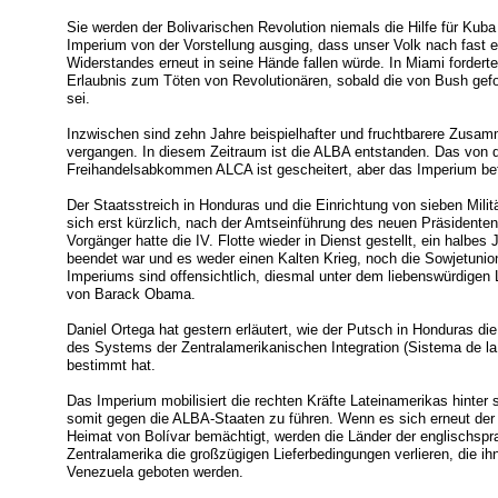
Sie werden der Bolivarischen Revolution niemals die Hilfe für Ku
Imperium von der Vorstellung ausging, dass unser Volk nach fast 
Widerstandes erneut in seine Hände fallen würde. In Miami forderte
Erlaubnis zum Töten von Revolutionären, sobald die von Bush gefor
sei.
Inzwischen sind zehn Jahre beispielhafter und fruchtbarere Zusa
vergangen. In diesem Zeitraum ist die ALBA entstanden. Das von d
Freihandelsabkommen ALCA ist gescheitert, aber das Imperium bef
Der Staatsstreich in Honduras und die Einrichtung von sieben Mili
sich erst kürzlich, nach der Amtseinführung des neuen Präsidenten
Vorgänger hatte die IV. Flotte wieder in Dienst gestellt, ein halbe
beendet war und es weder einen Kalten Krieg, noch die Sowjetunio
Imperiums sind offensichtlich, diesmal unter dem liebenswürdige
von Barack Obama.
Daniel Ortega hat gestern erläutert, wie der Putsch in Honduras d
des Systems der Zentralamerikanischen Integration (Sistema de la
bestimmt hat.
Das Imperium mobilisiert die rechten Kräfte Lateinamerikas hinte
somit gegen die ALBA-Staaten zu führen. Wenn es sich erneut der
Heimat von Bolívar bemächtigt, werden die Länder der englischspr
Zentralamerika die großzügigen Lieferbedingungen verlieren, die i
Venezuela geboten werden.