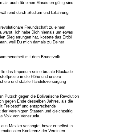
n als auch für einen Marxisten gültig sind.
rtwährend durch Studium und Erfahrung
 revolutionäre Freundschaft zu einem
la warst. Ich habe Dich niemals um etwas
en Sieg errungen hat, kostete das Erdöl
aran, weil Du mich damals zu Deiner
usammenarbeit mit dem Brudervolk
fte das Imperium seine brutale Blockade
stoffpreise in die Höhe und unsere
ichere und stabile Handelsversorgung
en Putsch gegen die Bolivarische Revolution
ch gegen Ende desselben Jahres, als die
it Treibstoff und entsprechende
der Vereinigten Staaten und gleichzeitig
as Volk von Venezuela.
 aus Mexiko verlangte, bevor er selbst in
ernationalen Konferenz der Vereinten