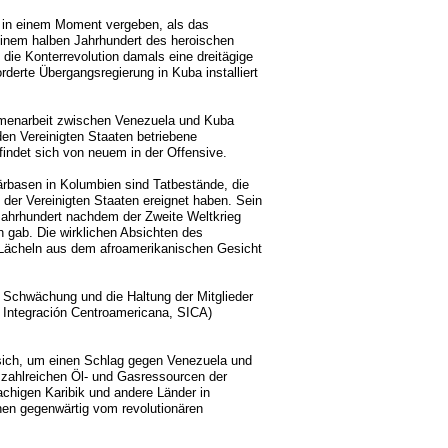
ba in einem Moment vergeben, als das
einem halben Jahrhundert des heroischen
 die Konterrevolution damals eine dreitägige
derte Übergangsregierung in Kuba installiert
mmenarbeit zwischen Venezuela und Kuba
en Vereinigten Staaten betriebene
indet sich von neuem in der Offensive.
tärbasen in Kolumbien sind Tatbestände, die
 der Vereinigten Staaten ereignet haben. Sein
s Jahrhundert nachdem der Zweite Weltkrieg
n gab. Die wirklichen Absichten des
n Lächeln aus dem afroamerikanischen Gesicht
ie Schwächung und die Haltung der Mitglieder
 Integración Centroamericana, SICA)
r sich, um einen Schlag gegen Venezuela und
 zahlreichen Öl- und Gasressourcen der
achigen Karibik und andere Länder in
hnen gegenwärtig vom revolutionären