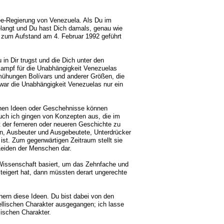
e-Regierung von Venezuela. Als Du im
langt und Du hast Dich damals, genau wie
h zum Aufstand am 4. Februar 1992 geführt
 in Dir trugst und die Dich unter den
mpf für die Unabhängigkeit Venezuelas
mühungen Bolívars und anderer Größen, die
war die Unabhängigkeit Venezuelas nur ein
chen Ideen oder Geschehnisse können
uch ich gingen von Konzepten aus, die im
t der ferneren oder neueren Geschichte zu
ven, Ausbeuter und Ausgebeutete, Unterdrücker
st. Zum gegenwärtigen Zeitraum stellt sie
Leiden der Menschen dar.
d Wissenschaft basiert, um das Zehnfache und
teigert hat, dann müssten derart ungerechte
ern diese Ideen. Du bist dabei von den
bellischen Charakter ausgegangen; ich lasse
ischen Charakter.