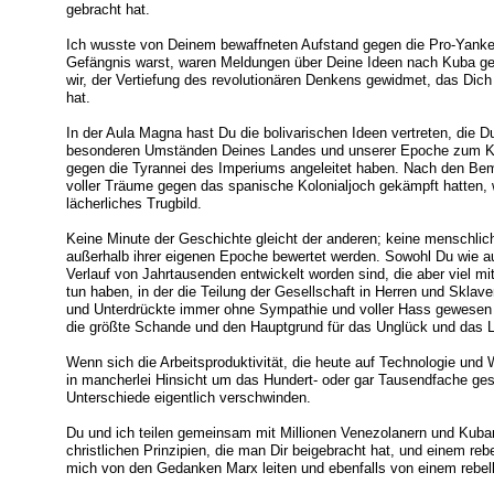
gebracht hat.
Ich wusste von Deinem bewaffneten Aufstand gegen die Pro-Yanke
Gefängnis warst, waren Meldungen über Deine Ideen nach Kuba ge
wir, der Vertiefung des revolutionären Denkens gewidmet, das Dic
hat.
In der Aula Magna hast Du die bolivarischen Ideen vertreten, die Du
besonderen Umständen Deines Landes und unserer Epoche zum Ka
gegen die Tyrannei des Imperiums angeleitet haben. Nach den Be
voller Träume gegen das spanische Kolonialjoch gekämpft hatten, 
lächerliches Trugbild.
Keine Minute der Geschichte gleicht der anderen; keine menschli
außerhalb ihrer eigenen Epoche bewertet werden. Sowohl Du wie a
Verlauf von Jahrtausenden entwickelt worden sind, die aber viel mi
tun haben, in der die Teilung der Gesellschaft in Herren und Skla
und Unterdrückte immer ohne Sympathie und voller Hass gewesen i
die größte Schande und den Hauptgrund für das Unglück und das 
Wenn sich die Arbeitsproduktivität, die heute auf Technologie un
in mancherlei Hinsicht um das Hundert- oder gar Tausendfache ges
Unterschiede eigentlich verschwinden.
Du und ich teilen gemeinsam mit Millionen Venezolanern und Kuban
christlichen Prinzipien, die man Dir beigebracht hat, und einem re
mich von den Gedanken Marx leiten und ebenfalls von einem rebell