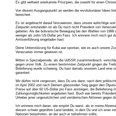
Es gibt weltweit anerkannte Prinzipien, die sowohl für einen Christe
Von diesem Ausgangspunkt an werden die revolutionären Ideen fo
bereichert.
Es ist angebracht darauf hinzuweisen, dass unsere aufrichtige und
Zeitpunkt entstanden ist als Du noch nicht Präsident von Venezue
gebeten. Als die bolivarische Bewegung bei den Wahlen von 1999 d
weniger als zehn US-Dollar pro Fass. Ich erinnere mich noch gut d
Amtseinführung eingeladen hast.
Deine Unterstützung für Kuba war spontan, wie es auch unsere Z
Venezuelas immer gewesen ist.
Mitten in Spezialperiode, als die UdSSR zusammenbrach, verschär
gegen unser Volk. Zu einem bestimmten Zeitpunkt gingen die Treib
Belieferung wurde schwierig. Du hast damals unserem Land eine s
garantiert.
Wir dürfen nicht vergessen, dass Du uns dann, nach dem politisch
im April 2002 und nach Deinem glänzenden Sieg gegen den Ölputs
Preise auf über 60 US-Dollar pro Fass anstiegen, die Belieferung m
Zahlungsmöglichkeiten angeboten hast. Bush war bereits Präsident 
Urheber jener ungesetzlichen und verräterischen Aktionen gegen d
Ich erinnere mich daran, wie empört Du warst, als er meine Abreise
diesem schwer geprüften Land landete, in dem Du und ich einer int
Nationen beiwohnten, an der auch er teilnehmen sollte.