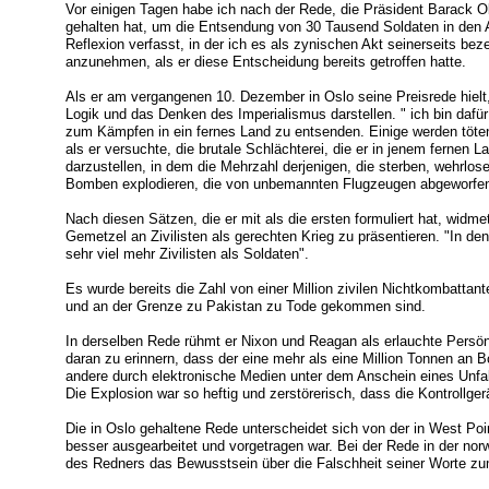
Vor einigen Tagen habe ich nach der Rede, die Präsident Barack 
gehalten hat, um die Entsendung von 30 Tausend Soldaten in den 
Reflexion verfasst, in der ich es als zynischen Akt seinerseits be
anzunehmen, als er diese Entscheidung bereits getroffen hatte.
Als er am vergangenen 10. Dezember in Oslo seine Preisrede hielt,
Logik und das Denken des Imperialismus darstellen. " ich bin dafü
zum Kämpfen in ein fernes Land zu entsenden. Einige werden töten. 
als er versuchte, die brutale Schlächterei, die er in jenem fernen L
darzustellen, in dem die Mehrzahl derjenigen, die sterben, wehrlos
Bomben explodieren, die von unbemannten Flugzeugen abgeworfe
Nach diesen Sätzen, die er mit als die ersten formuliert hat, widm
Gemetzel an Zivilisten als gerechten Krieg zu präsentieren. "In den 
sehr viel mehr Zivilisten als Soldaten".
Es wurde bereits die Zahl von einer Million zivilen Nichtkombattante
und an der Grenze zu Pakistan zu Tode gekommen sind.
In derselben Rede rühmt er Nixon und Reagan als erlauchte Persönl
daran zu erinnern, dass der eine mehr als eine Million Tonnen an
andere durch elektronische Medien unter dem Anschein eines Unfalls
Die Explosion war so heftig und zerstörerisch, dass die Kontrollger
Die in Oslo gehaltene Rede unterscheidet sich von der in West Poin
besser ausgearbeitet und vorgetragen war. Bei der Rede in der no
des Redners das Bewusstsein über die Falschheit seiner Worte z