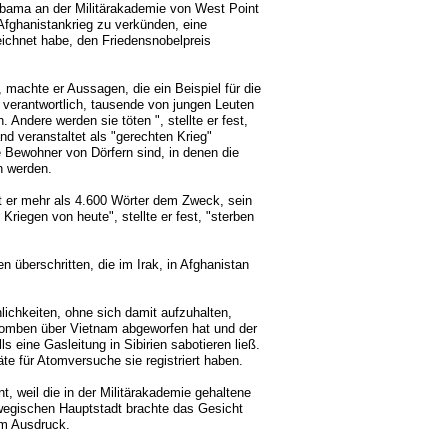
Obama an der Militärakademie von West Point
Afghanistankrieg zu verkünden, eine
zeichnet habe, den Friedensnobelpreis
 machte er Aussagen, die ein Beispiel für die
r verantwortlich, tausende von jungen Leuten
Andere werden sie töten ", stellte er fest,
and veranstaltet als "gerechten Krieg"
e Bewohner von Dörfern sind, in denen die
n werden.
et er mehr als 4.600 Wörter dem Zweck, sein
Kriegen von heute", stellte er fest, "sterben
n überschritten, die im Irak, in Afghanistan
ichkeiten, ohne sich damit aufzuhalten,
 Bomben über Vietnam abgeworfen hat und der
 eine Gasleitung in Sibirien sabotieren ließ.
äte für Atomversuche sie registriert haben.
t, weil die in der Militärakademie gehaltene
rwegischen Hauptstadt brachte das Gesicht
um Ausdruck.