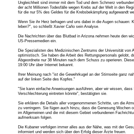
Ungleichheit sind immer mit dem Tod und dem Schmerz verbunden. [
der acht Millionen Todesfälle wegen Krebs auf der Welt in den Reg
für die nur 5% des Geldes für die Krebsbekämpfung aufgewandt w
Wenn Sie ihr Herz befragen und uns dabei in die Augen schauen: K
leben?", so schließt Xavier Caño sein Analyse.
Die Nachrichten über das Blutbad in Arizona nehmen heute den w
US-Pressemedien ein.
Die Spezialisten des Medizinischen Zentrums der Universität von A
optimistisch. Sie haben die Arbeit des Rettungspersonals gelobt, d
Abgeordnete nur 38 Minuten nach dem Schuss zu operieren. Dies
19:00 Uhr über Internet bekannt.
Ihrer Meinung nach "ist die Gewehrkugel an der Stirnseite ganz n
auf der linken Seite des Kopfes."
"Sie kann einfache Anweisungen ausführen, aber wir wissen, dass
Verschlechterung eintreten könnte", bestätigten sie.
Sie erklären die Details aller vorgenommenen Schritte, um die Atm
zu verringern. Sie fügen auch hinzu, dass die Genesung Wochen o
im Allgemeinen und die mit diesem Gebiet verbundenen Fachricht
aufmerksam folgen.
Die Kubaner verfolgen immer alles aus der Nähe, was mit der Gesun
informiert und werden sich über den Erfolg dieser Ärzte freuen.