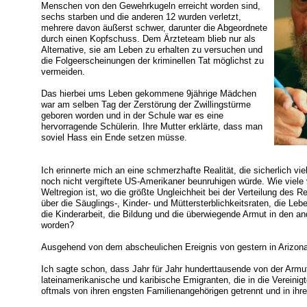
Menschen von den Gewehrkugeln erreicht worden sind,
sechs starben und die anderen 12 wurden verletzt,
mehrere davon äußerst schwer, darunter die Abgeordnete
durch einen Kopfschuss. Dem Ärzteteam blieb nur als
Alternative, sie am Leben zu erhalten zu versuchen und
die Folgeerscheinungen der kriminellen Tat möglichst zu
vermeiden.
Das hierbei ums Leben gekommene 9jährige Mädchen
war am selben Tag der Zerstörung der Zwillingstürme
geboren worden und in der Schule war es eine
hervorragende Schülerin. Ihre Mutter erklärte, dass man
soviel Hass ein Ende setzen müsse.
Ich erinnerte mich an eine schmerzhafte Realität, die sicherlich v
noch nicht vergiftete US-Amerikaner beunruhigen würde. Wie viele
Weltregion ist, wo die größte Ungleichheit bei der Verteilung des R
über die Säuglings-, Kinder- und Müttersterblichkeitsraten, die Le
die Kinderarbeit, die Bildung und die überwiegende Armut in den a
worden?
Ausgehend von dem abscheulichen Ereignis von gestern in Arizona 
Ich sagte schon, dass Jahr für Jahr hunderttausende von der Armut
lateinamerikanische und karibische Emigranten, die in die Verein
oftmals von ihren engsten Familienangehörigen getrennt und in ihr