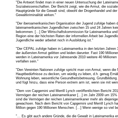
"Die Antwort findet man in einer neuen Untersuchung der Lateiname
Sozialwissenschaften. Der Bericht zeigt, wie die Armut, die sozia
Hauptgründe für die Gewalt sind, obwohl der Drogenhandel und der 
Gewaltkriminalität wirken."
"Der iberoamerikanischen Organisation der Jugend zufolge haben di
lateinamerikanischen Jugendlichen zwischen 15 und 24 Jahren kein
bekommen. […] Der Wirtschaftskommission für Lateinamerika und d
Region eine der höchsten Raten der informellen Arbeit bei Jugendli
Jugendliche weder arbeitet noch in Ausbildung ist."
"Der CEPAL zufolge haben in Lateinamerika in den letzten Jahren
der äußersten Armut gelitten und leiden darunter. Fast 190 Millio
werden in Lateinamerika vor Jahresende 2010 weitere 40 Millionen
verfallen sein."
"Den Vereinten Nationen zufolge spricht man von Armut, wenn die M
Hauptbedürfnisse zu decken, um würdig zu leben, d.h. genug Ernä
Wohnung leben, wesentliche Gesundheitsbetreuung, Grundbildung…
und fügt hinzu, dass eine Person extrem arm ist, wenn sie mit wenig
"Dem von Capgemini und Merrill Lynch veröffentlichten Bericht 201
Vermögen der reichen Lateinamerikaner […] im Jahr 2009 um 15% 
sind die Vermögen der reichen Lateinamerikaner mehr als diejenig
gewachsen. Nach dem Bericht von Capgemini und Merrill Lynch ha
Million gegen 190 Millionen Menschen. […] Wenn wenige so viel be
"… Es gibt auch andere Gründe, die die Gewalt in Lateinamerika er