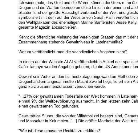
Ich wiederhole, das Geld und die Waren können die Grenze frei üb
Drogen und die Waffen überqueren diese Linie in der einen und and
Staaten sind der größte Rauschgiftverbraucher der Welt und gleichz
symbolisiert mit dem auf der Website von Sarah Palin veröffentlic
den Wahlplakaten des ehemaligen Marineinfanteristen Jesse Kelly, 
gesamte Magazin abzuschießen.
Kennt die öffentliche Meinung der Vereinigten Staaten das mit der 
Zusammenhang stehende Gewaltniveau in Lateinamerika?
Warum veröffentlicht man die sachdienlichen Angaben nicht?
In einem auf der Website ALAI veröffentlichten Artikel des spanisch
Caño Tamayo werden Angaben geboten, die die US-Amerikaner ken
Obwohl sein Autor an den bis heutzutage angewandten Methoden z
Drogenhändlern angesammelten Macht Zweifel hegt, liefert sein Arti
ganz kurz zusammenzufassen versuchen werde.
"…27% der gewaltsamen Todesfälle der Welt kommen in Lateinamer
einmal 9% der Weltbevölkerung ausmacht. In den letzten zehn Ja
einen gewaltsamen Tod gefunden.
Gewalttätige Slums, die von der Militärpolizei besetzt sind, Gem
und Massaker in Kolumbien. […] Die größte Mordrate der Welt tritt 
"Wie ist diese grausame Realität zu erklären?"