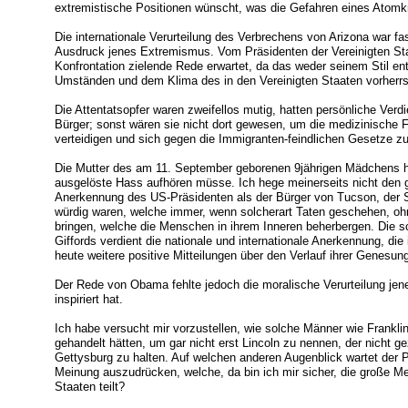
extremistische Positionen wünscht, was die Gefahren eines Atomk
Die internationale Verurteilung des Verbrechens von Arizona war f
Ausdruck jenes Extremismus. Vom Präsidenten der Vereinigten Sta
Konfrontation zielende Rede erwartet, da das weder seinem Stil e
Umständen und dem Klima des in den Vereinigten Staaten vorherrs
Die Attentatsopfer waren zweifellos mutig, hatten persönliche Verd
Bürger; sonst wären sie nicht dort gewesen, um die medizinische 
verteidigen und sich gegen die Immigranten-feindlichen Gesetze z
Die Mutter des am 11. September geborenen 9jährigen Mädchens hat
ausgelöste Hass aufhören müsse. Ich hege meinerseits nicht den g
Anerkennung des US-Präsidenten als der Bürger von Tucson, der St
würdig waren, welche immer, wenn solcherart Taten geschehen, ohn
bringen, welche die Menschen in ihrem Inneren beherbergen. Die s
Giffords verdient die nationale und internationale Anerkennung, di
heute weitere positive Mitteilungen über den Verlauf ihrer Genesun
Der Rede von Obama fehlte jedoch die moralische Verurteilung jene
inspiriert hat.
Ich habe versucht mir vorzustellen, wie solche Männer wie Frankli
gehandelt hätten, um gar nicht erst Lincoln zu nennen, der nicht g
Gettysburg zu halten. Auf welchen anderen Augenblick wartet der P
Meinung auszudrücken, welche, da bin ich mir sicher, die große Me
Staaten teilt?