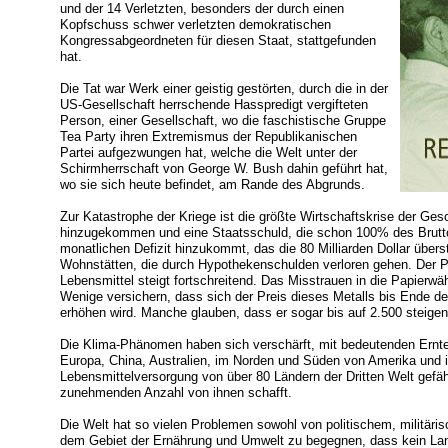
und der 14 Verletzten, besonders der durch einen
Kopfschuss schwer verletzten demokratischen
Kongressabgeordneten für diesen Staat, stattgefunden
hat.
Die Tat war Werk einer geistig gestörten, durch die in der
US-Gesellschaft herrschende Hasspredigt vergifteten
Person, einer Gesellschaft, wo die faschistische Gruppe
Tea Party ihren Extremismus der Republikanischen
Partei aufgezwungen hat, welche die Welt unter der
Schirmherrschaft von George W. Bush dahin geführt hat,
wo sie sich heute befindet, am Rande des Abgrunds.
Zur Katastrophe der Kriege ist die größte Wirtschaftskrise der Ges
hinzugekommen und eine Staatsschuld, die schon 100% des Brutto
monatlichen Defizit hinzukommt, das die 80 Milliarden Dollar übers
Wohnstätten, die durch Hypothekenschulden verloren gehen. Der Pr
Lebensmittel steigt fortschreitend. Das Misstrauen in die Papierw
Wenige versichern, dass sich der Preis dieses Metalls bis Ende de
erhöhen wird. Manche glauben, dass er sogar bis auf 2.500 steigen
Die Klima-Phänomen haben sich verschärft, mit bedeutenden Ernte-
Europa, China, Australien, im Norden und Süden von Amerika und 
Lebensmittelversorgung von über 80 Ländern der Dritten Welt gefährd
zunehmenden Anzahl von ihnen schafft.
Die Welt hat so vielen Problemen sowohl von politischem, militär
dem Gebiet der Ernährung und Umwelt zu begegnen, dass kein Land