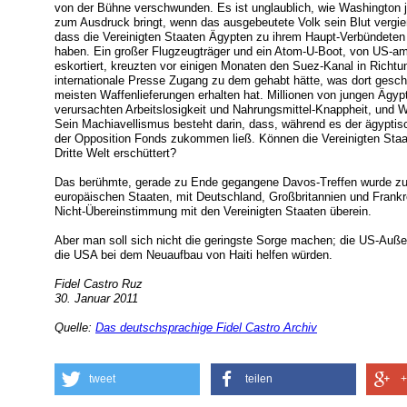
von der Bühne verschwunden. Es ist unglaublich, wie Washington
zum Ausdruck bringt, wenn das ausgebeutete Volk sein Blut vergieß
dass die Vereinigten Staaten Ägypten zu ihrem Haupt-Verbündeten
haben. Ein großer Flugzeugträger und ein Atom-U-Boot, von US-ame
eskortiert, kreuzten vor einigen Monaten den Suez-Kanal in Richtu
internationale Presse Zugang zu dem gehabt hätte, was dort gesch
meisten Waffenlieferungen erhalten hat. Millionen von jungen Ägypte
verursachten Arbeitslosigkeit und Nahrungsmittel-Knappheit, und W
Sein Machiavellismus besteht darin, dass, während es der ägyptis
der Opposition Fonds zukommen ließ. Können die Vereinigten Staate
Dritte Welt erschüttert?
Das berühmte, gerade zu Ende gegangene Davos-Treffen wurde zu 
europäischen Staaten, mit Deutschland, Großbritannien und Frankre
Nicht-Übereinstimmung mit den Vereinigten Staaten überein.
Aber man soll sich nicht die geringste Sorge machen; die US-Auße
die USA bei dem Neuaufbau von Haiti helfen würden.
Fidel Castro Ruz
30. Januar 2011
Quelle:
Das deutschsprachige Fidel Castro Archiv
tweet
teilen