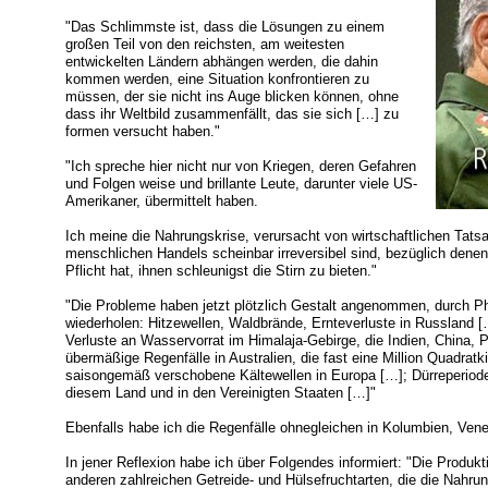
"Das Schlimmste ist, dass die Lösungen zu einem
großen Teil von den reichsten, am weitesten
entwickelten Ländern abhängen werden, die dahin
kommen werden, eine Situation konfrontieren zu
müssen, der sie nicht ins Auge blicken können, ohne
dass ihr Weltbild zusammenfällt, das sie sich […] zu
formen versucht haben."
"Ich spreche hier nicht nur von Kriegen, deren Gefahren
und Folgen weise und brillante Leute, darunter viele US-
Amerikaner, übermittelt haben.
Ich meine die Nahrungskrise, verursacht von wirtschaftlichen Tat
menschlichen Handels scheinbar irreversibel sind, bezüglich dene
Pflicht hat, ihnen schleunigst die Stirn zu bieten."
"Die Probleme haben jetzt plötzlich Gestalt angenommen, durch Ph
wiederholen: Hitzewellen, Waldbrände, Ernteverluste in Russland
Verluste an Wasservorrat im Himalaja-Gebirge, die Indien, China,
übermäßige Regenfälle in Australien, die fast eine Million Quadrat
saisongemäß verschobene Kältewellen in Europa […]; Dürreperiode
diesem Land und in den Vereinigten Staaten […]"
Ebenfalls habe ich die Regenfälle ohnegleichen in Kolumbien, Vene
In jener Reflexion habe ich über Folgendes informiert: "Die Produ
anderen zahlreichen Getreide- und Hülsefruchtarten, die die Nahrun