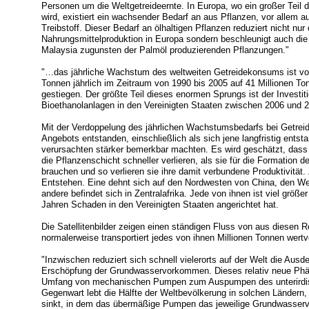
Personen um die Weltgetreideernte. In Europa, wo ein großer Teil 
wird, existiert ein wachsender Bedarf an aus Pflanzen, vor allem 
Treibstoff. Dieser Bedarf an ölhaltigen Pflanzen reduziert nicht nur 
Nahrungsmittelproduktion in Europa sondern beschleunigt auch di
Malaysia zugunsten der Palmöl produzierenden Pflanzungen."
"…das jährliche Wachstum des weltweiten Getreidekonsums ist von
Tonnen jährlich im Zeitraum von 1990 bis 2005 auf 41 Millionen To
gestiegen. Der größte Teil dieses enormen Sprungs ist der Investiti
Bioethanolanlagen in den Vereinigten Staaten zwischen 2006 und 
Mit der Verdoppelung des jährlichen Wachstumsbedarfs bei Getrei
Angebots entstanden, einschließlich als sich jene langfristig ents
verursachten stärker bemerkbar machten. Es wird geschätzt, dass 
die Pflanzenschicht schneller verlieren, als sie für die Formation
brauchen und so verlieren sie ihre damit verbundene Produktivität
Entstehen. Eine dehnt sich auf den Nordwesten von China, den Wes
andere befindet sich in Zentralafrika. Jede von ihnen ist viel größ
Jahren Schaden in den Vereinigten Staaten angerichtet hat.
Die Satellitenbilder zeigen einen ständigen Fluss von aus diesen
normalerweise transportiert jedes von ihnen Millionen Tonnen wertv
"Inzwischen reduziert sich schnell vielerorts auf der Welt die Au
Erschöpfung der Grundwasservorkommen. Dieses relativ neue Phä
Umfang von mechanischen Pumpen zum Auspumpen des unterirdis
Gegenwart lebt die Hälfte der Weltbevölkerung in solchen Länder
sinkt, in dem das übermäßige Pumpen das jeweilige Grundwasser