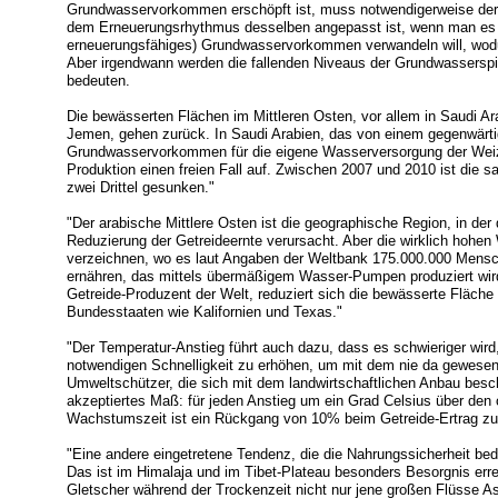
Grundwasservorkommen erschöpft ist, muss notwendigerweise der
dem Erneuerungsrhythmus desselben angepasst ist, wenn man es nic
erneuerungsfähiges) Grundwasservorkommen verwandeln will, wod
Aber irgendwann werden die fallenden Niveaus der Grundwasserspi
bedeuten.
Die bewässerten Flächen im Mittleren Osten, vor allem in Saudi Ara
Jemen, gehen zurück. In Saudi Arabien, das von einem gegenwärtig
Grundwasservorkommen für die eigene Wasserversorgung der Weiz
Produktion einen freien Fall auf. Zwischen 2007 und 2010 ist die 
zwei Drittel gesunken."
"Der arabische Mittlere Osten ist die geographische Region, in d
Reduzierung der Getreideernte verursacht. Aber die wirklich hohen 
verzeichnen, wo es laut Angaben der Weltbank 175.000.000 Mensch
ernähren, das mittels übermäßigem Wasser-Pumpen produziert wir
Getreide-Produzent der Welt, reduziert sich die bewässerte Fläche 
Bundesstaaten wie Kalifornien und Texas."
"Der Temperatur-Anstieg führt auch dazu, dass es schwieriger wird,
notwendigen Schnelligkeit zu erhöhen, um mit dem nie da gewesen
Umweltschützer, die sich mit dem landwirtschaftlichen Anbau besch
akzeptiertes Maß: für jeden Anstieg um ein Grad Celsius über de
Wachstumszeit ist ein Rückgang von 10% beim Getreide-Ertrag zu
"Eine andere eingetretene Tendenz, die die Nahrungssicherheit bed
Das ist im Himalaja und im Tibet-Plateau besonders Besorgnis er
Gletscher während der Trockenzeit nicht nur jene großen Flüsse 