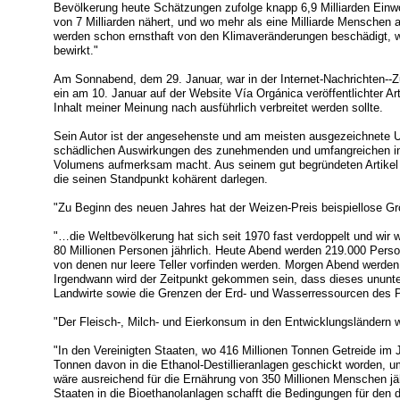
Bevölkerung heute Schätzungen zufolge knapp 6,9 Milliarden Einwoh
von 7 Milliarden nähert, und wo mehr als eine Milliarde Menschen 
werden schon ernsthaft von den Klimaveränderungen beschädigt, 
bewirkt."
Am Sonnabend, dem 29. Januar, war in der Internet-Nachrichten--
ein am 10. Januar auf der Website Vía Orgánica veröffentlichter Ar
Inhalt meiner Meinung nach ausführlich verbreitet werden sollte.
Sein Autor ist der angesehenste und am meisten ausgezeichnete U
schädlichen Auswirkungen des zunehmenden und umfangreichen i
Volumens aufmerksam macht. Aus seinem gut begründeten Artikel 
die seinen Standpunkt kohärent darlegen.
"Zu Beginn des neuen Jahres hat der Weizen-Preis beispiellose G
"…die Weltbevölkerung hat sich seit 1970 fast verdoppelt und wir
80 Millionen Personen jährlich. Heute Abend werden 219.000 Person
von denen nur leere Teller vorfinden werden. Morgen Abend werde
Irgendwann wird der Zeitpunkt gekommen sein, dass dieses ununt
Landwirte sowie die Grenzen der Erd- und Wasserressourcen des Pl
"Der Fleisch-, Milch- und Eierkonsum in den Entwicklungsländern wä
"In den Vereinigten Staaten, wo 416 Millionen Tonnen Getreide im 
Tonnen davon in die Ethanol-Destillieranlagen geschickt worden, um
wäre ausreichend für die Ernährung von 350 Millionen Menschen jähr
Staaten in die Bioethanolanlagen schafft die Bedingungen für den