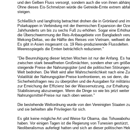
und den Gelben Fluss versorgt, sondern auch die von ihnen abhä
Ohne dieses Eis-Schmelzen würde die Getreide-Ernte extrem abfa
steigen.
Schließlich und langfristig betrachtet drohen die in Grönland un
Polarkappen in Verbindung mit der thermischen Expansion der Oz
Jahrhunderts um bis zu sechs Fuß zu erhöhen. Sogar eine Erhöhu
die Überschwemmung der Reis-Anbaugebiete von Bangladesh verur
Mekong-Deltas, wo die Hälfte des Reises von Vietnam, weltweit der
Es gibt in Asien insgesamt ca. 19 Reis-produzierende Flussdelten.
Meeresspiegels die Ernten beträchtlich reduzieren."
"Die Beunruhigung dieser letzten Wochen ist nur der Anfang. Es ha
zwischen stark bewaffneten Großmächten, sondern eher um größer
steigende Preise der Nahrungsgüter (und die politischen Störungen,
Welt bedrohen. Die Welt wird aller Wahrscheinlichkeit nach eine Zuk
Volatilität der Nahrungsgüter-Preise konfrontieren, es sei denn, di
Sicherheitsfragen neu zu überprüfen und die Ausgaben für militär
zur Erreichung der Effizienz bei der Wassernutzung, zur Erhaltun
Stabilisierung abzuzweigen. Wenn die Dinge so wie bis jetzt weite
Nahrungsmittel-Preise nur nach oben weisen."
Die bestehende Weltordnung wurde von den Vereinigten Staaten zu
und sie behielten alle Privilegien für sich.
Es gibt keine mögliche Art und Weise für Obama, das Tohuwabohu 
haben. Vor einigen Tagen ist die Regierung von Tunesien gestürzt,
Neoliberalismus auferlegt hatten und sich an dieser politischen He