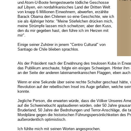
und Atom-U-Boote ferngesteuerte tödliche Geschosse
auf Libyen, ein nordafrikanisches Land der Dritten Welt
von knapp 6 Millionen Einwohnern, abwerfen, erzählte
Barack Obama den Chilenen so eine Geschichte, wie ich
sie als 4jähriger hörte: "Meine Stiefelchen drücken mich,
meine Strümpfe lassen mich schwitzen; aber den Kuss,
den du mir gegeben hast, den führe ich im Herzen mit
mir".
Einige seiner Zuhörer in jenem "Centro Cultural" von
Santiago de Chile blieben sprachlos.
Als der Präsident nach der Erwähnung des treulosen Kuba in Erwa
das Publikum anschaute, folgte ein eisiges Schweigen. Hinter ihm – 
an der Seite der anderen lateinamerikanischen Flaggen, eben auch
Wenn er eine Sekunde über seine rechte Schulter geschaut hätte, 
Revolution auf der rebellischen Insel ins Auge gefallen, welche sei
konnte.
Jegliche Person, die erwarten würde, dass die Völker Unseres Ame
auf die Schweinebucht applaudieren würden, oder 50 Jahre graus
Bruderland, 50 Jahre der Bedrohungen und Terror-Anschläge, die t
Mordpläne gegen die historischen Führungspersönlichkeiten des P
außerordentlich optimistisch.
Ich fühlte mich mit seinen Worten angesprochen.