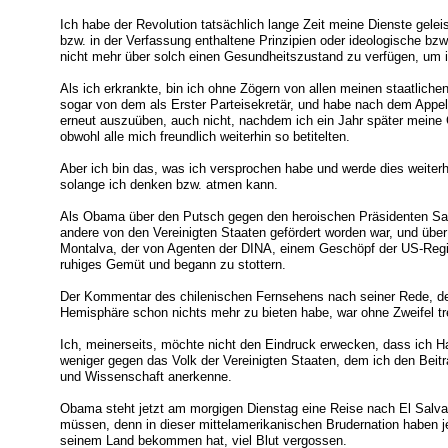
Ich habe der Revolution tatsächlich lange Zeit meine Dienste gelei
bzw. in der Verfassung enthaltene Prinzipien oder ideologische bzw
nicht mehr über solch einen Gesundheitszustand zu verfügen, um ih
Als ich erkrankte, bin ich ohne Zögern von allen meinen staatliche
sogar von dem als Erster Parteisekretär, und habe nach dem Appell
erneut auszuüben, auch nicht, nachdem ich ein Jahr später meine G
obwohl alle mich freundlich weiterhin so betitelten.
Aber ich bin das, was ich versprochen habe und werde dies weiterhi
solange ich denken bzw. atmen kann.
Als Obama über den Putsch gegen den heroischen Präsidenten Salv
andere von den Vereinigten Staaten gefördert worden war, und übe
Montalva, der von Agenten der DINA, einem Geschöpf der US-Regier
ruhiges Gemüt und begann zu stottern.
Der Kommentar des chilenischen Fernsehens nach seiner Rede, d
Hemisphäre schon nichts mehr zu bieten habe, war ohne Zweifel tr
Ich, meinerseits, möchte nicht den Eindruck erwecken, dass ich 
weniger gegen das Volk der Vereinigten Staaten, dem ich den Beitr
und Wissenschaft anerkenne.
Obama steht jetzt am morgigen Dienstag eine Reise nach El Salvado
müssen, denn in dieser mittelamerikanischen Brudernation haben j
seinem Land bekommen hat, viel Blut vergossen.