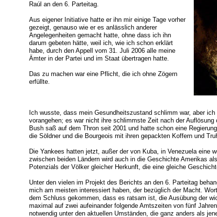
Raúl an den 6. Parteitag.
Aus eigener Initiative hatte er ihn mir einige Tage vorher
gezeigt, genauso wie er es anlässlich anderer
Angelegenheiten gemacht hatte, ohne dass ich ihn
darum gebeten hätte, weil ich, wie ich schon erklärt
habe, durch den Appell vom 31. Juli 2006 alle meine
Ämter in der Partei und im Staat übertragen hatte.
Das zu machen war eine Pflicht, die ich ohne Zögern
erfüllte.
Ich wusste, dass mein Gesundheitszustand schlimm war, aber ich w
vorangehen; es war nicht ihre schlimmste Zeit nach der Auflösung
Bush saß auf dem Thron seit 2001 und hatte schon eine Regierung 
die Söldner und die Bourgeois mit ihren gepackten Koffern und Tru
Die Yankees hatten jetzt, außer der von Kuba, in Venezuela eine 
zwischen beiden Ländern wird auch in die Geschichte Amerikas als
Potenzials der Völker gleicher Herkunft, die eine gleiche Geschicht
Unter den vielen im Projekt des Berichts an den 6. Parteitag behan
mich am meisten interessiert haben, der bezüglich der Macht. Wortw
dem Schluss gekommen, dass es ratsam ist, die Ausübung der wich
maximal auf zwei aufeinander folgende Amtszeiten von fünf Jahren
notwendig unter den aktuellen Umständen, die ganz anders als jene