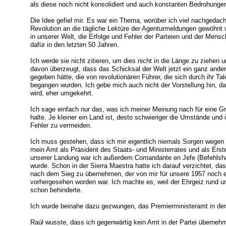
als diese noch nicht konsolidiert und auch konstanten Bedrohungen
Die Idee gefiel mir. Es war ein Thema, worüber ich viel nachgedach
Revolution an die tägliche Lektüre der Agenturmeldungen gewöhnt w
in unserer Welt, die Erfolge und Fehler der Parteien und der Mensc
dafür in den letzten 50 Jahren.
Ich werde sie nicht zitieren, um dies nicht in die Länge zu ziehen
davon überzeugt, dass das Schicksal der Welt jetzt ein ganz ander
gegeben hätte, die von revolutionären Führer, die sich durch ihr Ta
begangen wurden. Ich gebe mich auch nicht der Vorstellung hin, da
wird, eher umgekehrt.
Ich sage einfach nur das, was ich meiner Meinung nach für eine Gr
halte. Je kleiner ein Land ist, desto schwieriger die Umstände un
Fehler zu vermeiden.
Ich muss gestehen, dass ich mir eigentlich niemals Sorgen wegen
mein Amt als Präsident des Staats- und Ministerrates und als Erst
unserer Landung war ich außerdem Comandante en Jefe (Befehlshab
wurde. Schon in der Sierra Maestra hatte ich darauf verzichtet, d
nach dem Sieg zu übernehmen, der von mir für unsere 1957 noch eh
vorhergesehen worden war. Ich machte es, weil der Ehrgeiz rund
schon behinderte.
Ich wurde beinahe dazu gezwungen, das Premierministeramt in d
Raúl wusste, dass ich gegenwärtig kein Amt in der Partei überneh