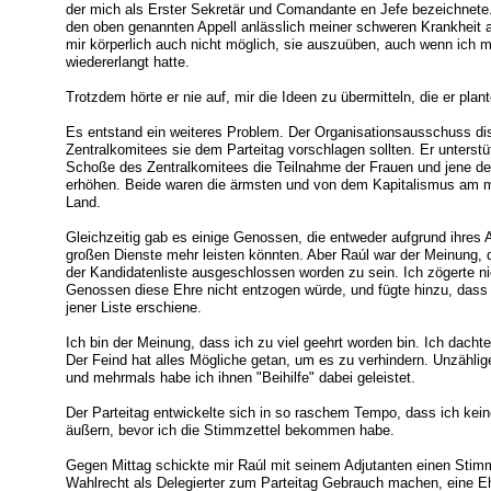
der mich als Erster Sekretär und Comandante en Jefe bezeichnete
den oben genannten Appell anlässlich meiner schweren Krankheit a
mir körperlich auch nicht möglich, sie auszuüben, auch wenn ich m
wiedererlangt hatte.
Trotzdem hörte er nie auf, mir die Ideen zu übermitteln, die er plant
Es entstand ein weiteres Problem. Der Organisationsausschuss disk
Zentralkomitees sie dem Parteitag vorschlagen sollten. Er unterstü
Schoße des Zentralkomitees die Teilnahme der Frauen und jene d
erhöhen. Beide waren die ärmsten und von dem Kapitalismus am 
Land.
Gleichzeitig gab es einige Genossen, die entweder aufgrund ihres A
großen Dienste mehr leisten könnten. Aber Raúl war der Meinung, 
der Kandidatenliste ausgeschlossen worden zu sein. Ich zögerte n
Genossen diese Ehre nicht entzogen würde, und fügte hinzu, dass 
jener Liste erschiene.
Ich bin der Meinung, dass ich zu viel geehrt worden bin. Ich dachte
Der Feind hat alles Mögliche getan, um es zu verhindern. Unzählig
und mehrmals habe ich ihnen "Beihilfe" dabei geleistet.
Der Parteitag entwickelte sich in so raschem Tempo, dass ich kein
äußern, bevor ich die Stimmzettel bekommen habe.
Gegen Mittag schickte mir Raúl mit seinem Adjutanten einen Stim
Wahlrecht als Delegierter zum Parteitag Gebrauch machen, eine Ehre