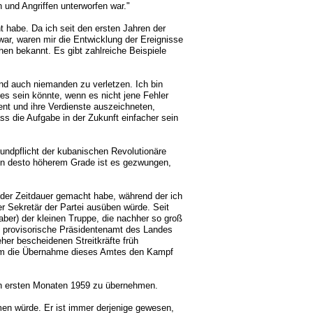
 und Angriffen unterworfen war."
t habe. Da ich seit den ersten Jahren der
ar, waren mir die Entwicklung der Ereignisse
hen bekannt. Es gibt zahlreiche Beispiele
 und auch niemanden zu verletzen. Ich bin
es sein könnte, wenn es nicht jene Fehler
lent und ihre Verdienste auszeichneten,
ss die Aufgabe in der Zukunft einfacher sein
undpflicht der kubanischen Revolutionäre
d in desto höherem Grade ist es gezwungen,
 der Zeitdauer gemacht habe, während der ich
er Sekretär der Partei ausüben würde. Seit
er) der kleinen Truppe, die nachher so groß
as provisorische Präsidentenamt des Landes
er bescheidenen Streitkräfte früh
 um die Übernahme dieses Amtes den Kampf
en ersten Monaten 1959 zu übernehmen.
men würde. Er ist immer derjenige gewesen,