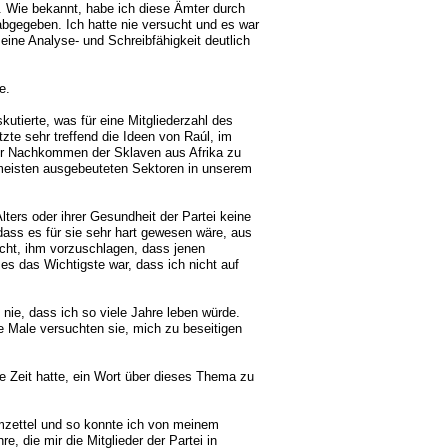
. Wie bekannt, habe ich diese Ämter durch
bgegeben. Ich hatte nie versucht und es war
eine Analyse- und Schreibfähigkeit deutlich
e.
utierte, was für eine Mitgliederzahl des
tzte sehr treffend die Ideen von Raúl, im
er Nachkommen der Sklaven aus Afrika zu
meisten ausgebeuteten Sektoren in unserem
lters oder ihrer Gesundheit der Partei keine
dass es für sie sehr hart gewesen wäre, aus
icht, ihm vorzuschlagen, dass jenen
es das Wichtigste war, dass ich nicht auf
 nie, dass ich so viele Jahre leben würde.
e Male versuchten sie, mich zu beseitigen
e Zeit hatte, ein Wort über dieses Thema zu
mzettel und so konnte ich von meinem
, die mir die Mitglieder der Partei in