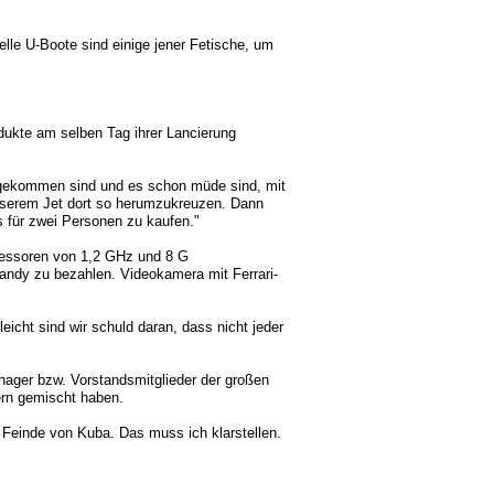
uelle U-Boote sind einige jener Fetische, um
dukte am selben Tag ihrer Lancierung
usgekommen sind und es schon müde sind, mit
nserem Jet dort so herumzukreuzen. Dann
s für zwei Personen zu kaufen."
zessoren von 1,2 GHz und 8 G
ndy zu bezahlen. Videokamera mit Ferrari-
leicht sind wir schuld daran, dass nicht jeder
anager bzw. Vorstandsmitglieder der großen
ern gemischt haben.
 Feinde von Kuba. Das muss ich klarstellen.