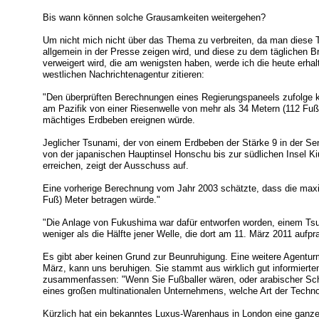
Bis wann können solche Grausamkeiten weitergehen?
Um nicht mich nicht über das Thema zu verbreiten, da man diese 
allgemein in der Presse zeigen wird, und diese zu dem täglichen B
verweigert wird, die am wenigsten haben, werde ich die heute erha
westlichen Nachrichtenagentur zitieren:
"Den überprüften Berechnungen eines Regierungspaneels zufolge k
am Pazifik von einer Riesenwelle von mehr als 34 Metern (112 F
mächtiges Erdbeben ereignen würde.
Jeglicher Tsunami, der von einem Erdbeben der Stärke 9 in der S
von der japanischen Hauptinsel Honschu bis zur südlichen Insel K
erreichen, zeigt der Ausschuss auf.
Eine vorherige Berechnung vom Jahr 2003 schätzte, dass die maxi
Fuß) Meter betragen würde."
"Die Anlage von Fukushima war dafür entworfen worden, einem Tsu
weniger als die Hälfte jener Welle, die dort am 11. März 2011 aufpral
Es gibt aber keinen Grund zur Beunruhigung. Eine weitere Agentur
März, kann uns beruhigen. Sie stammt aus wirklich gut informierte
zusammenfassen: "Wenn Sie Fußballer wären, oder arabischer Sch
eines großen multinationalen Unternehmens, welche Art der Techn
Kürzlich hat ein bekanntes Luxus-Warenhaus in London eine ganze 