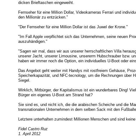
dicken Brieftaschen eingeweiht.
Fernseher für eine Million Dollar, Videokameras Ferrari und individ
den Millionär zu entzücken."
"Der Fernseher für eine Million Dollar ist das Juwel der Krone."
"Im Fall Apple verpflichtet sich das Unternehmen, seine neuen Pro
auszuhändigen."
"Sagen wir mal, dass wir aus unserer herrschaftlichen Villa hera
unserer Jacht, unserer Limousine, unsererm Hubschrauber bzw. u
haben wir immer noch die Option, ein individuelles U-Boot oder ein
Das Angebot geht weiter mit Handys mit rostfreiem Gehäuse, Pro
Speicherkapazität, und NFC-tecnology, um die Rechnungen über Ha
Siegel.
Wirklich, Mitbürger, der Kapitalismus ist ein wunderbares Ding! Viel
Bürger ein eigenes U-Boot am Strand hat?
Sie sind es, und nicht ich, die die arabischen Scheiche und die M
transnationalen Unternehmen in dem selben Sack mit den Fußball
Letztere unterhalten zumindest Millionen Menschen und sind keine
Fidel Castro Ruz
1. April 2012