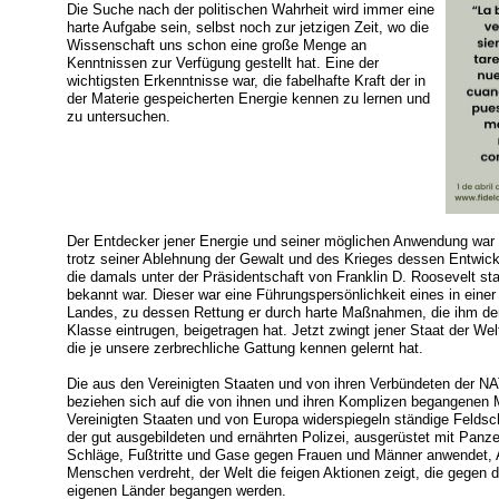
Die Suche nach der politischen Wahrheit wird immer eine
harte Aufgabe sein, selbst noch zur jetzigen Zeit, wo die
Wissenschaft uns schon eine große Menge an
Kenntnissen zur Verfügung gestellt hat. Eine der
wichtigsten Erkenntnisse war, die fabelhafte Kraft der in
der Materie gespeicherten Energie kennen zu lernen und
zu untersuchen.
Der Entdecker jener Energie und seiner möglichen Anwendung war e
trotz seiner Ablehnung der Gewalt und des Krieges dessen Entwick
die damals unter der Präsidentschaft von Franklin D. Roosevelt st
bekannt war. Dieser war eine Führungspersönlichkeit eines in einer 
Landes, zu dessen Rettung er durch harte Maßnahmen, die ihm de
Klasse eintrugen, beigetragen hat. Jetzt zwingt jener Staat der Welt
die je unsere zerbrechliche Gattung kennen gelernt hat.
Die aus den Vereinigten Staaten und von ihren Verbündeten der N
beziehen sich auf die von ihnen und ihren Komplizen begangenen 
Vereinigten Staaten und von Europa widerspiegeln ständige Feld
der gut ausgebildeten und ernährten Polizei, ausgerüstet mit Pan
Schläge, Fußtritte und Gase gegen Frauen und Männer anwendet, 
Menschen verdreht, der Welt die feigen Aktionen zeigt, die gegen 
eigenen Länder begangen werden.