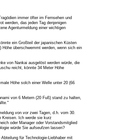
Tragödien immer öfter im Fernsehen und
rot werden, das jeden Tag denjenigen
ltene Agenturmeldung einer wichtigen
önnte ein Großteil der japanischen Küsten
uß) Höhe überschwemmt werden, wenn sich ein
enke von Nankai ausgelöst werden würde, die
iuschu reicht, könnte 34 Meter Höhe
male Höhe solch einer Welle unter 20 (66
nami von 6 Metern (20 Fuß) stand zu halten,
lte."
meldung von vor zwei Tagen, d.h. vom 30.
n Kreisen. Ich werde sie kurz
eich oder Manager oder Vorstandsmitglied
ologie würde Sie aufseufzen lassen?
Abteilung für Technologie-Liebhaber mit