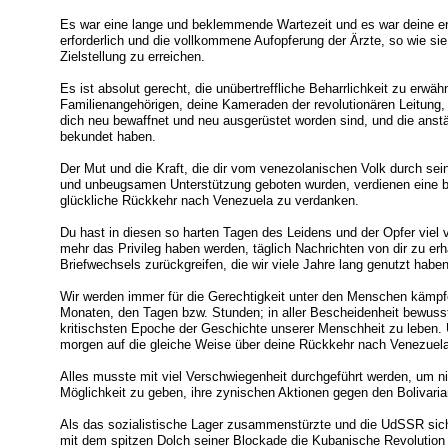
Es war eine lange und beklemmende Wartezeit und es war deine ers
erforderlich und die vollkommene Aufopferung der Ärzte, so wie si
Zielstellung zu erreichen.
Es ist absolut gerecht, die unübertreffliche Beharrlichkeit zu erwä
Familienangehörigen, deine Kameraden der revolutionären Leitung, d
dich neu bewaffnet und neu ausgerüstet worden sind, und die ans
bekundet haben.
Der Mut und die Kraft, die dir vom venezolanischen Volk durch sei
und unbeugsamen Unterstützung geboten wurden, verdienen eine 
glückliche Rückkehr nach Venezuela zu verdanken.
Du hast in diesen so harten Tagen des Leidens und der Opfer viel 
mehr das Privileg haben werden, täglich Nachrichten von dir zu er
Briefwechsels zurückgreifen, die wir viele Jahre lang genutzt haben
Wir werden immer für die Gerechtigkeit unter den Menschen kämpf
Monaten, den Tagen bzw. Stunden; in aller Bescheidenheit bewuss
kritischsten Epoche der Geschichte unserer Menschheit zu leben. U
morgen auf die gleiche Weise über deine Rückkehr nach Venezuela
Alles musste mit viel Verschwiegenheit durchgeführt werden, um n
Möglichkeit zu geben, ihre zynischen Aktionen gegen den Bolivari
Als das sozialistische Lager zusammenstürzte und die UdSSR sich 
mit dem spitzen Dolch seiner Blockade die Kubanische Revolution 